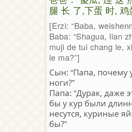
腿 长 了,下蛋 时, 鸡
Erzi: “Baba, weishen
Baba: “Shagua, lian z
muji de tui chang le, x
le ma?”
Сын: “Папа, почему 
ноги?”
Папа: “Дурак, даже 
бы у кур были длинн
несутся, куриные я
бы?”