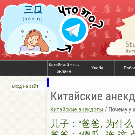
Китайский язык
Учеба
Рабо
онлайн
Вход на сайт
Китайские анек
Китайские анекдоты
/
Почему у 
儿子：“爸爸, 为什么 
爸爸：“傻瓜, 连 这 