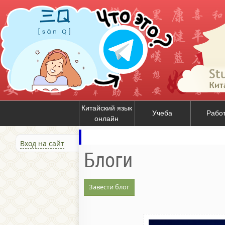
Китайский язык
Учеба
Рабо
онлайн
Вход на сайт
Блоги
Завести блог