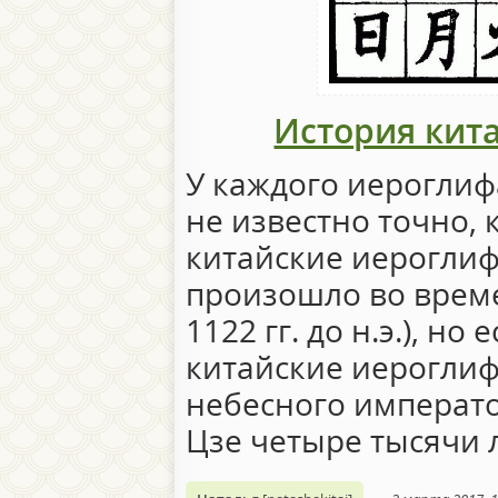
История кит
У каждого иероглиф
не известно точно,
китайские иероглифы
произошло во време
1122 гг. до н.э.), но
китайские иерогли
небесного императ
Цзе четыре тысячи 