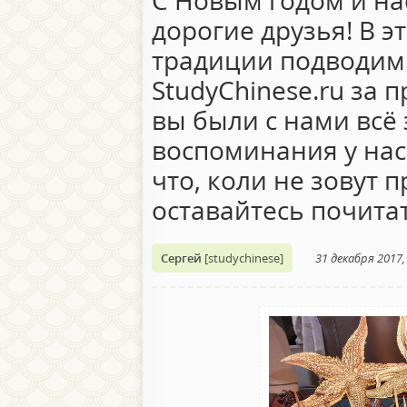
С Новым годом и н
дорогие друзья! В 
традиции подводим 
StudyChinese.ru за 
вы были с нами всё 
воспоминания у нас
что, коли не зовут 
оставайтесь почитат
Сергей
[studychinese]
31 декабря 2017,