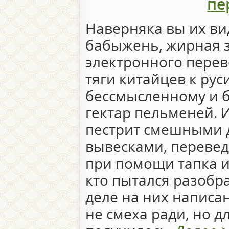
пе
Наверняка вы их ви
бабыжень, жирная 
электронного перев
тяги китайцев к ру
бессмысленному и 
гектар пельменей. 
пестрит смешными 
вывесками, перевед
при помощи тапка и
кто пытался разобра
деле на них написа
не смеха ради, но д