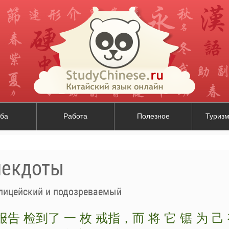
ба
Работа
Полезное
Туризм
некдоты
лицейский и подозреваемый
 报告 检到了 一 枚 戒指，而 将 它 锯 为 己