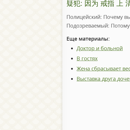
疑犯: 因为 戒指 上 
Полицейский: Почему вы
Подозреваемый: Потому 
Еще материалы:
Доктор и больной
В гостях
Жена сбрасывает ве
Выставка друга доч