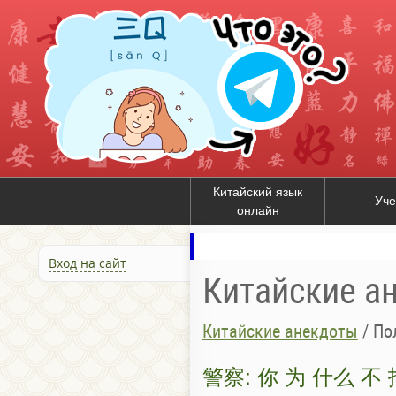
Китайский язык
Уче
онлайн
Вход на сайт
Китайские а
Китайские анекдоты
/
По
警察: 你 为 什么 不