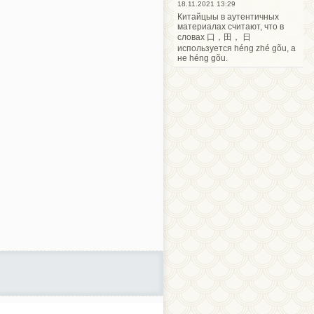
18.11.2021 13:29
Китайцыы в аутентичных
материалах считают, что в
словах 口，田， 日
используется héng zhé gõu, а
не héng gõu.