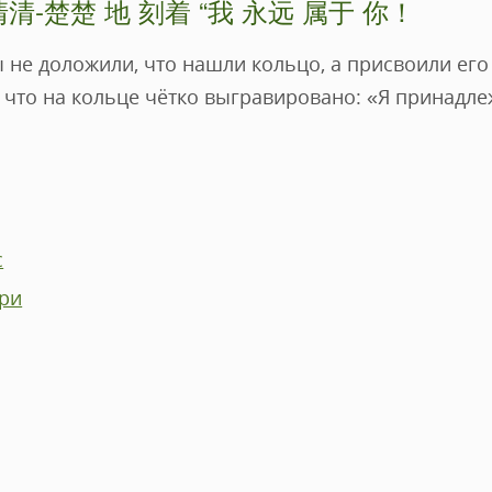
清清-楚楚 地 刻着 “我 永远 属于 你！
 не доложили, что нашли кольцо, а присвоили его
что на кольце чётко выгравировано: «Я принадлеж
с
ери