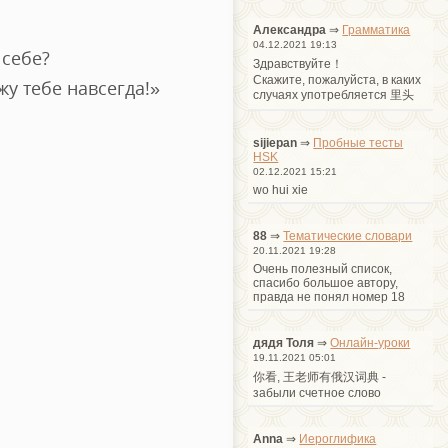
Александра
⇒
Грамматика
04.12.2021 19:13
 себе?
Здравствуйте！
Cкажите, пожалуйста, в каких
у тебе навсегда!»
случаях употребляется 里头
sijiepan
⇒
Пробные тесты
HSK
02.12.2021 15:21
wo hui xie
88
⇒
Тематические словари
20.11.2021 19:28
Очень полезный список,
спасибо большое автору,
правда не понял номер 18
дядя Толя
⇒
Онлайн-уроки
19.11.2021 05:01
你看, 王老师有俄汉词典 -
забыли счетное слово
Anna
⇒
Иероглифика