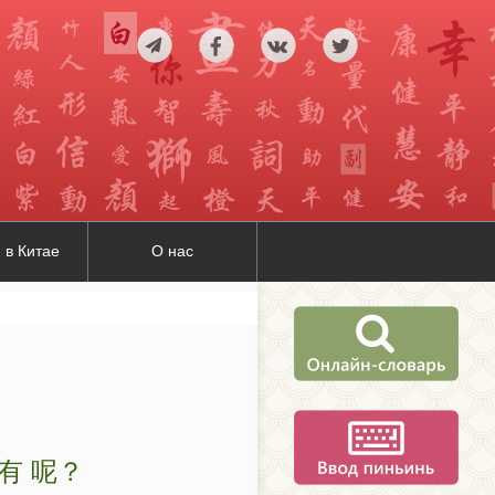
 в Китае
О нас
 有 呢？