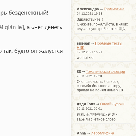
Александра
⇒
Грамматика
перь безденежный!
04.12.2021 19:13
Здравствуйте！
Cкажите, пожалуйста, в каких
i qián le
, а «нет денег»
случаях употребляется 里头
sijiepan
⇒
Пробные тесты
HSK
 так, будто он жалуется
02.12.2021 15:21
wo hui xie
88
⇒
Тематические словари
20.11.2021 19:28
Очень полезный список,
спасибо большое автору,
правда не понял номер 18
дядя Толя
⇒
Онлайн-уроки
19.11.2021 05:01
你看, 王老师有俄汉词典 -
забыли счетное слово
Anna
⇒
Иероглифика