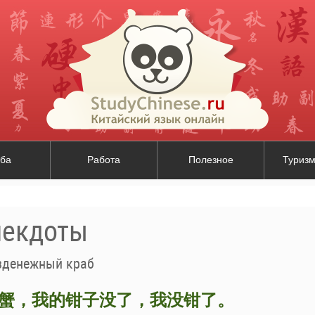
ба
Работа
Полезное
Туризм
некдоты
зденежный краб
蟹，我的钳子没了，我没钳了。