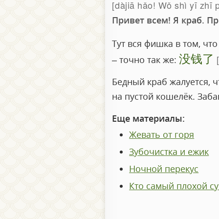
dàjiā hǎo! Wǒ shì yī zhī 
Привет всем! Я краб. П
Тут вся фишка в том, чт
没钱了
– точно так же:
Бедный краб жалуется, чт
на пустой кошелёк. Заба
Еще материалы:
Жевать от горя
Зубочистка и ежик
Ночной перекус
Кто самый плохой с