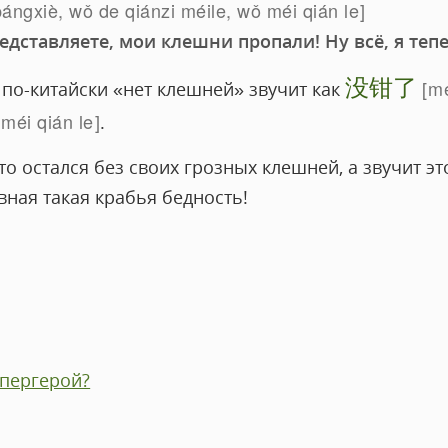
pángxiè, wǒ de qiánzi méile, wǒ méi qián le
редставляете, мои клешни пропали! Ну всё, я те
没钳了
mé
о по-китайски «нет клешней» звучит как
méi qián le
.
о остался без своих грозных клешней, а звучит это
вная такая крабья бедность!
упергерой?