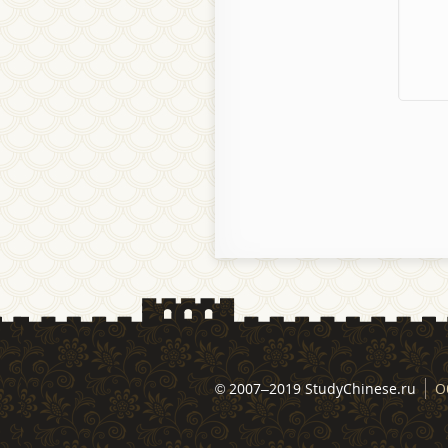
© 2007–2019 StudyChinese.ru
О