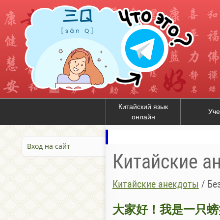
Китайский язык
Уче
онлайн
Вход на сайт
Китайские а
Китайские анекдоты
/
Бе
大家好！我是一只螃