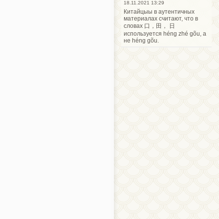
18.11.2021 13:29
Китайцыы в аутентичных
материалах считают, что в
словах 口，田， 日
используется héng zhé gõu, а
не héng gõu.