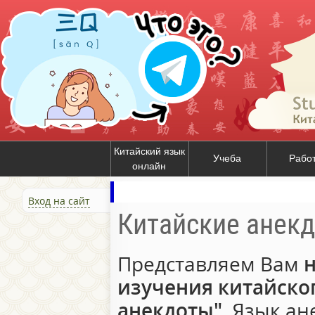
Китайский язык
Учеба
Рабо
онлайн
Вход на сайт
Китайские анек
Представляем Вам
н
изучения китайског
анекдоты"
. Язык а