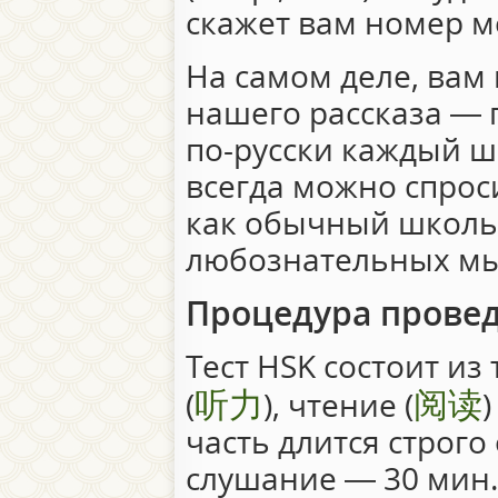
скажет вам номер ме
На самом деле, вам 
нашего рассказа —
по-русски каждый ша
всегда можно спрос
как обычный школьн
любознательных мы
Процедура прове
Тест HSK состоит из
听力
阅读
(
), чтение (
)
часть длится строг
слушание — 30 мин.,