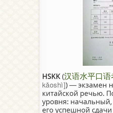
汉语水平口语
HSKK
(
kǎoshì
) — экзамен 
китайской речью. П
уровня: начальный,
его успешной сдачи