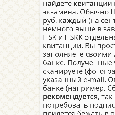
найдете квитанции 
экзамена. Обычно H
руб. каждый (на сен
немного выше в зав
HSK и HSKK отдельн
квитанции. Вы прос
заполняете своими 
банке. Полученные 
сканируете (фотогра
указанный e-mail. О
банке (например, С
рекомендуется
, та
потребовать подпись
придется бежать в о