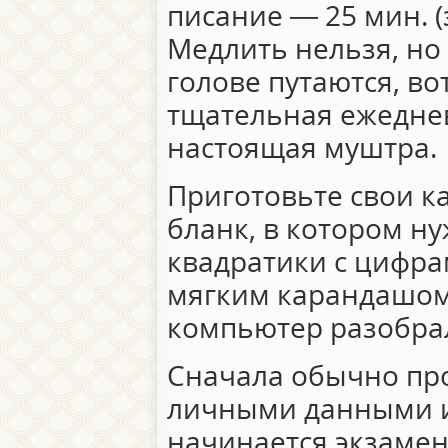
писание — 25 мин. (з
Медлить нельзя, но
голове путаются, во
тщательная ежедне
настоящая муштра.
Приготовьте свои к
бланк, в котором н
квадратики с цифра
мягким карандашом
компьютер разобра
Сначала обычно про
личными данными и
начинается экзамен: