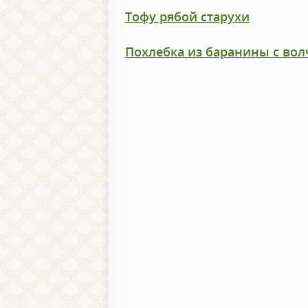
Тофу рябой старухи
Похлебка из баранины с во