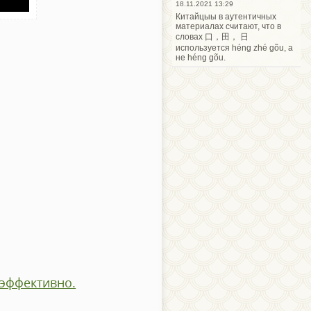
18.11.2021 13:29
Китайцыы в аутентичных
материалах считают, что в
словах 口，田， 日
используется héng zhé gõu, а
не héng gõu.
 эффективно.