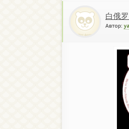
白俄罗
Автор:
y