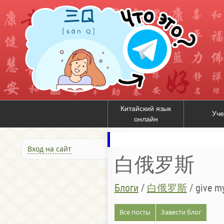
Китайский язык
Уче
онлайн
Вход на сайт
白俄罗斯
Блоги
/
白俄罗斯
/
give my
Все посты
Завести блог