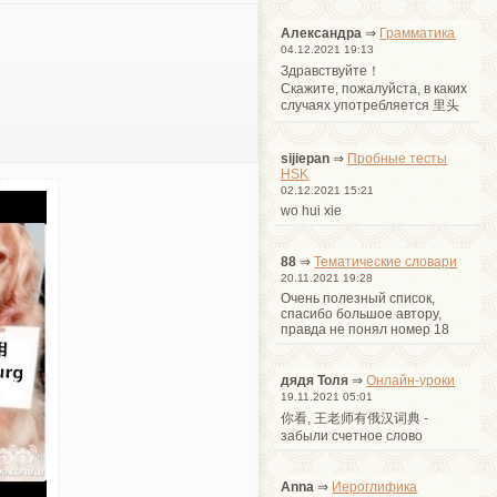
Александра
⇒
Грамматика
04.12.2021 19:13
Здравствуйте！
Cкажите, пожалуйста, в каких
случаях употребляется 里头
sijiepan
⇒
Пробные тесты
HSK
02.12.2021 15:21
wo hui xie
88
⇒
Тематические словари
20.11.2021 19:28
Очень полезный список,
спасибо большое автору,
правда не понял номер 18
дядя Толя
⇒
Онлайн-уроки
19.11.2021 05:01
你看, 王老师有俄汉词典 -
забыли счетное слово
Anna
⇒
Иероглифика