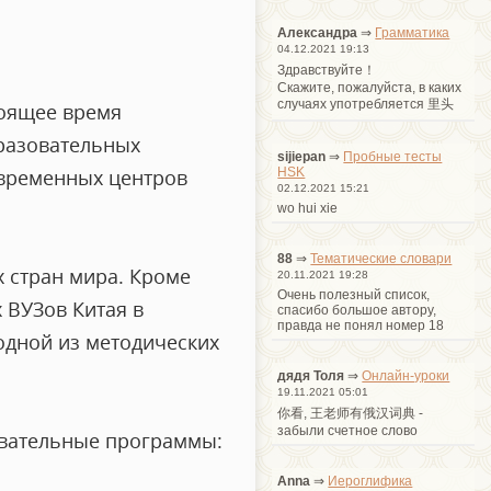
Александра
⇒
Грамматика
04.12.2021 19:13
Здравствуйте！
Cкажите, пожалуйста, в каких
случаях употребляется 里头
тоящее время
бразовательных
sijiepan
⇒
Пробные тесты
HSK
овременных центров
02.12.2021 15:21
wo hui xie
88
⇒
Тематические словари
х стран мира. Кроме
20.11.2021 19:28
Очень полезный список,
 ВУЗов Китая в
спасибо большое автору,
правда не понял номер 18
 одной из методических
дядя Толя
⇒
Онлайн-уроки
19.11.2021 05:01
你看, 王老师有俄汉词典 -
забыли счетное слово
овательные программы:
Anna
⇒
Иероглифика