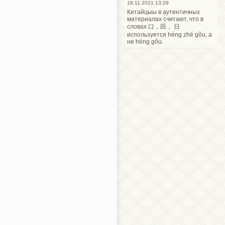
18.11.2021 13:29
Китайцыы в аутентичных
материалах считают, что в
словах 口，田， 日
используется héng zhé gõu, а
не héng gõu.