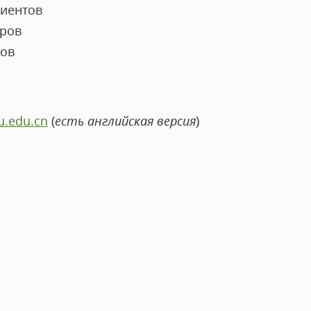
иентов
тров
ров
u.edu.cn
(
есть английская версия
)