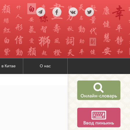
 в Китае
О нас