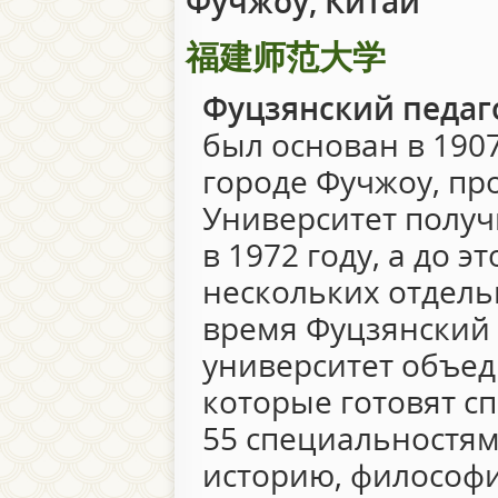
Фучжоу, Китай
福建师范大学
Фуцзянский педаг
был основан в 1907
городе Фучжоу, пр
Университет получ
в 1972 году, а до э
нескольких отдель
время Фуцзянский
университет объед
которые готовят с
55 специальностям
историю, философ