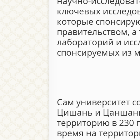
научно-исследоват
ключевых исследов
которые спонсиру
правительством, а
лабораторий и исс
спонсируемых из м
Сам университет со
Цишань и Цаншань
территорию в 230 
время на территор