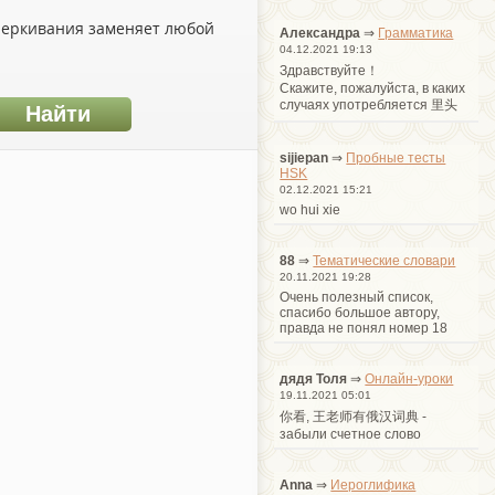
дчеркивания заменяет любой
Александра
⇒
Грамматика
04.12.2021 19:13
Здравствуйте！
Cкажите, пожалуйста, в каких
случаях употребляется 里头
sijiepan
⇒
Пробные тесты
HSK
02.12.2021 15:21
wo hui xie
88
⇒
Тематические словари
20.11.2021 19:28
Очень полезный список,
спасибо большое автору,
правда не понял номер 18
дядя Толя
⇒
Онлайн-уроки
19.11.2021 05:01
你看, 王老师有俄汉词典 -
забыли счетное слово
Anna
⇒
Иероглифика