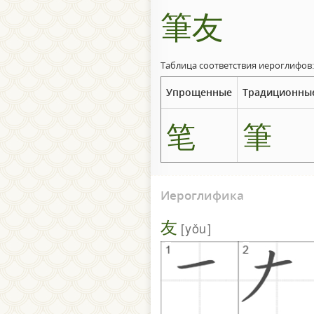
筆友
Таблица соответствия иероглифов:
Упрощенные
Традиционны
笔
筆
Иероглифика
友
yǒu