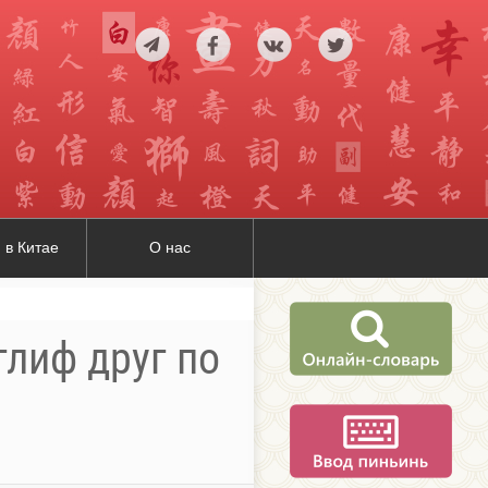
 в Китае
О нас
глиф друг по