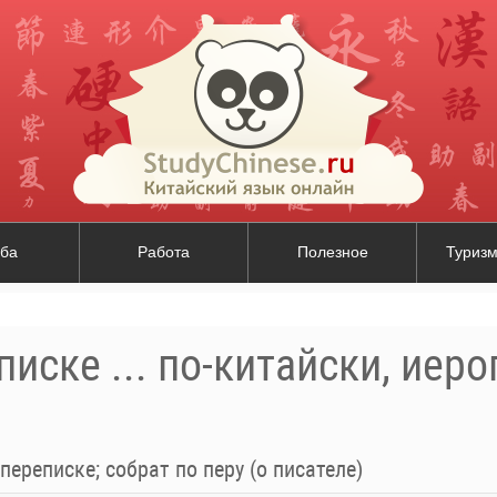
ба
Работа
Полезное
Туризм
писке ... по-китайски, иеро
 переписке; собрат по перу (о писателе)