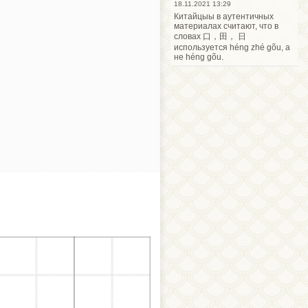
18.11.2021 13:29
Китайцыы в аутентичных
материалах считают, что в
словах 口，田， 日
используется héng zhé gõu, а
не héng gõu.