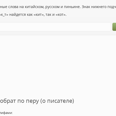
ьные слова на китайском, русском и пиньине. Знак нижнего по
к_т» найдется как «кит», так и «кот».
собрат по перу (о писателе)
лифами: