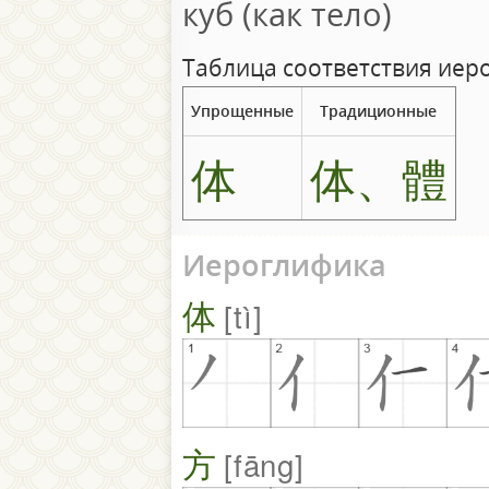
куб (как тело)
Таблица соответствия иер
Упрощенные
Традиционные
体
体、體
Иероглифика
体
tì
方
fāng