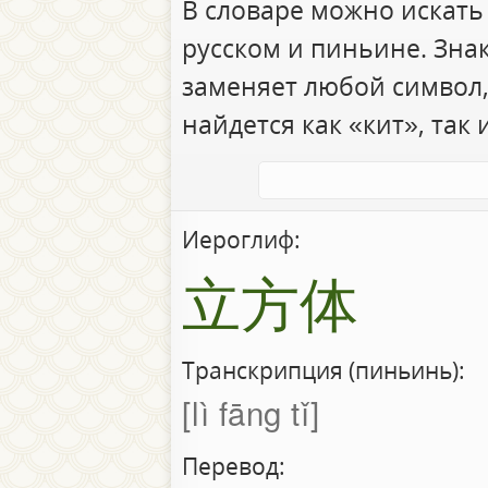
В словаре можно искать
русском и пиньине. Зна
заменяет любой символ,
найдется как «кит», так 
Иероглиф:
立方体
Транскрипция (пиньинь):
lì fāng tǐ
Перевод: