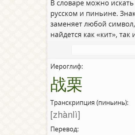
В словаре можно искать
русском и пиньине. Зна
заменяет любой символ,
найдется как «кит», так 
Иероглиф:
战栗
Транскрипция (пиньинь):
zhànlì
Перевод: