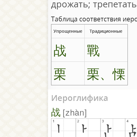
дрожать; трепетать
Таблица соответствия иер
Упрощенные
Традиционные
战
戰
栗
栗、慄
Иероглифика
战
zhàn