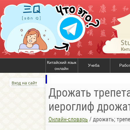
Китайский язык
Учеба
Рабо
онлайн
Вход на сайт
Дрожать трепетат
иероглиф дрожать
Онлайн-словарь
/
дрожать; трепе