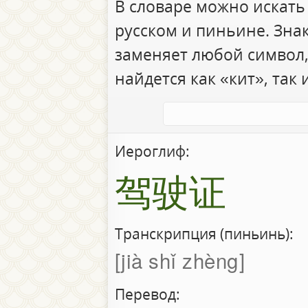
В словаре можно искать
русском и пиньине. Зна
заменяет любой символ,
найдется как «кит», так 
Иероглиф:
驾驶证
Транскрипция (пиньинь):
jià shǐ zhèng
Перевод: