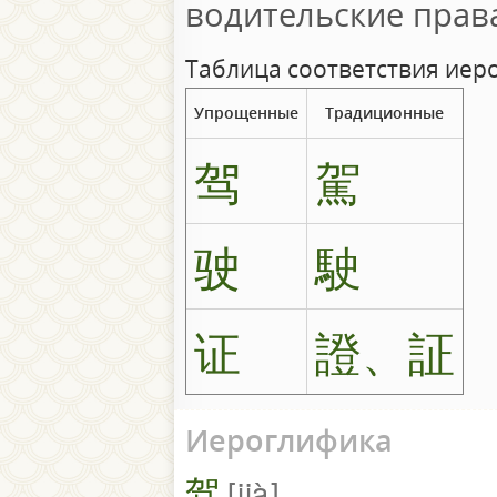
водительские прав
Таблица соответствия иер
Упрощенные
Традиционные
驾
駕
驶
駛
证
證、証
Иероглифика
驾
jià