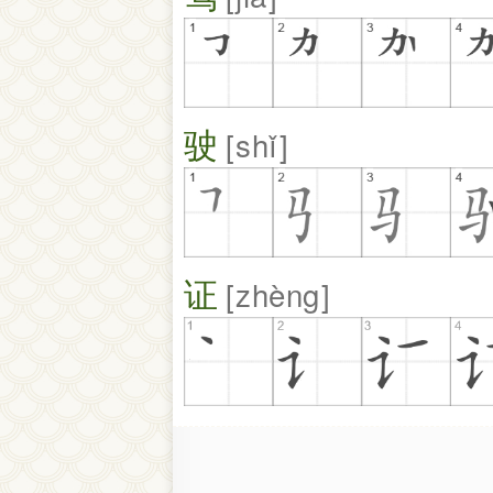
驶
shǐ
证
zhèng