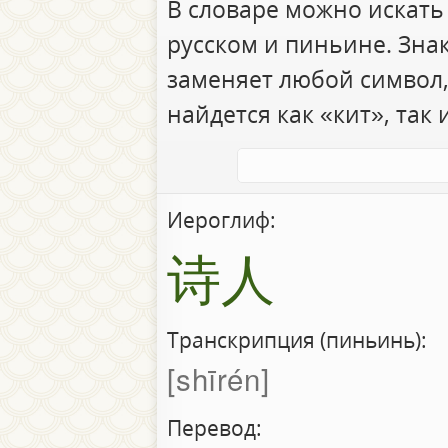
В словаре можно искать
русском и пиньине. Зна
заменяет любой символ,
найдется как «кит», так 
Иероглиф:
诗人
Транскрипция (пиньинь):
shīrén
Перевод: