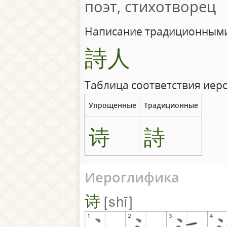
поэт, стихотворец
Написание традиционными
詩人
Таблица соответствия иер
Упрощенные
Традиционные
诗
詩
Иероглифика
诗
shī