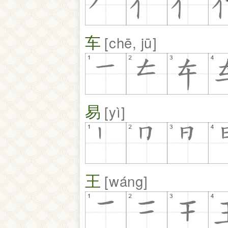
车
chē, jū
易
yì
王
wáng