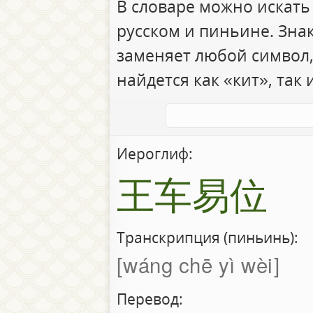
В словаре можно искать
русском и пиньине. Зна
заменяет любой символ,
найдется как «кит», так 
Иероглиф:
王车易位
Транскрипция (пиньинь):
wáng chē yì wèi
Перевод: