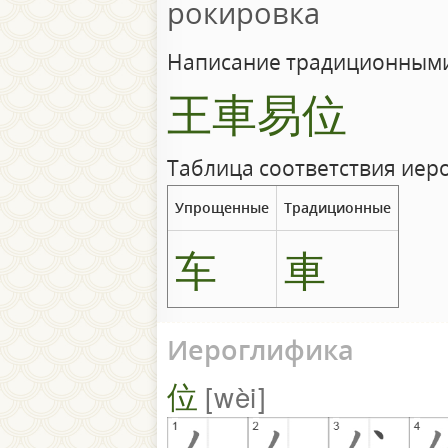
рокировка
Написание традиционными
王車易位
Таблица соответствия иер
Упрощенные
Традиционные
车
車
Иероглифика
位
wèi