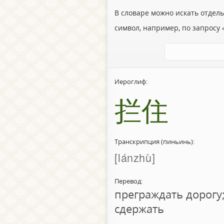
В словаре можно искать отдел
символ, например, по запросу «
Иероглиф:
拦住
Транскрипция (пиньинь):
lánzhù
Перевод:
преграждать дорогу;
сдержать