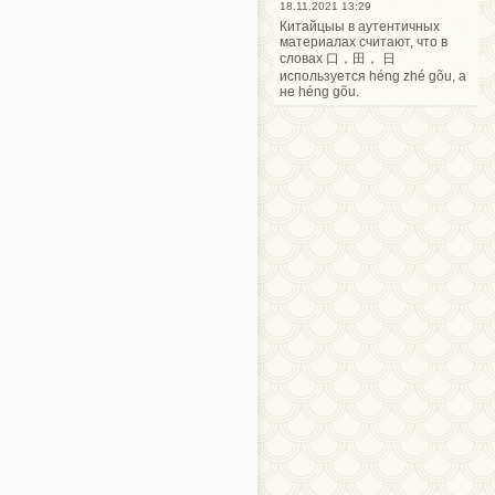
18.11.2021 13:29
Китайцыы в аутентичных
материалах считают, что в
словах 口，田， 日
используется héng zhé gõu, а
не héng gõu.