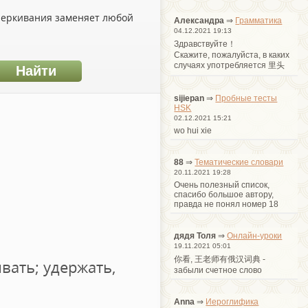
дчеркивания заменяет любой
Александра
⇒
Грамматика
04.12.2021 19:13
Здравствуйте！
Cкажите, пожалуйста, в каких
случаях употребляется 里头
sijiepan
⇒
Пробные тесты
HSK
02.12.2021 15:21
wo hui xie
88
⇒
Тематические словари
20.11.2021 19:28
Очень полезный список,
спасибо большое автору,
правда не понял номер 18
дядя Толя
⇒
Онлайн-уроки
19.11.2021 05:01
你看, 王老师有俄汉词典 -
вать; удержать,
забыли счетное слово
Anna
⇒
Иероглифика