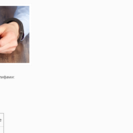
лифами:
е