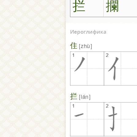
拦
攔
Иероглифика
住
zhù
拦
lán