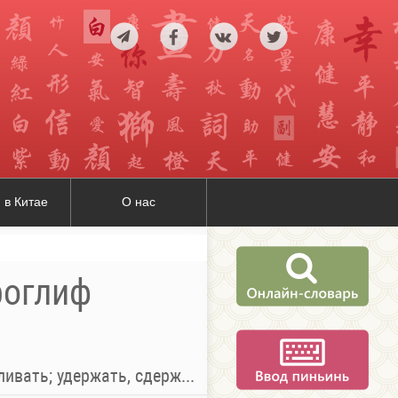
 в Китае
О нас
роглиф
вать; удержать, сдержать