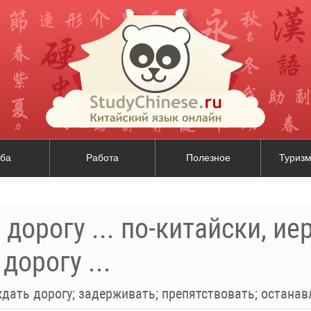
ба
Работа
Полезное
Туризм
дорогу ... по-китайски, ие
дорогу ...
дать дорогу; задерживать; препятствовать; останавли