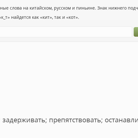
ьные слова на китайском, русском и пиньине. Знак нижнего по
к_т» найдется как «кит», так и «кот».
 задерживать; препятствовать; останавли