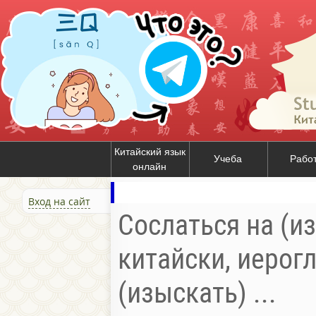
Китайский язык
Учеба
Рабо
онлайн
Вход на сайт
Сослаться на (из
китайски, иерог
(изыскать) ...