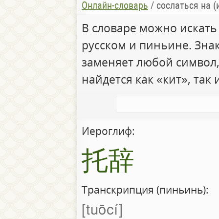
Онлайн-словарь
/
сослаться на (изыскать) 
В словаре можно искать
русском и пиньине. Зна
заменяет любой символ,
найдется как «кит», так 
Иероглиф:
托辞
Транскрипция (пиньинь):
tuōcí