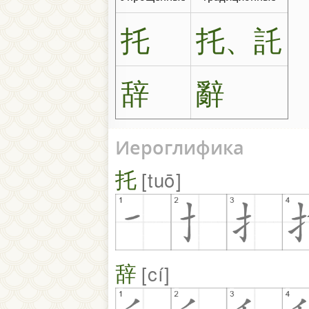
托
托、託
辞
辭
Иероглифика
托
tuō
辞
cí