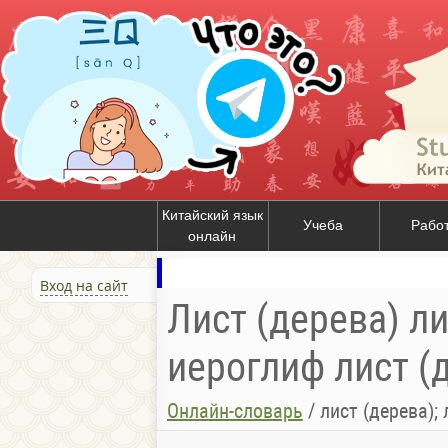
Китайский язык
Учеба
Рабо
онлайн
Вход на сайт
Лист (дерева) ли
иероглиф лист (д
Онлайн-словарь
/
лист (дерева); листва; пластинк