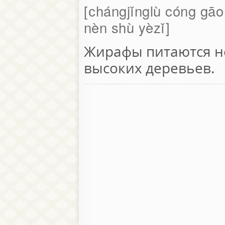
сhángjǐnglù cóng gāo
nèn shù yèzǐ
Жирафы питаются н
высоких деревьев.