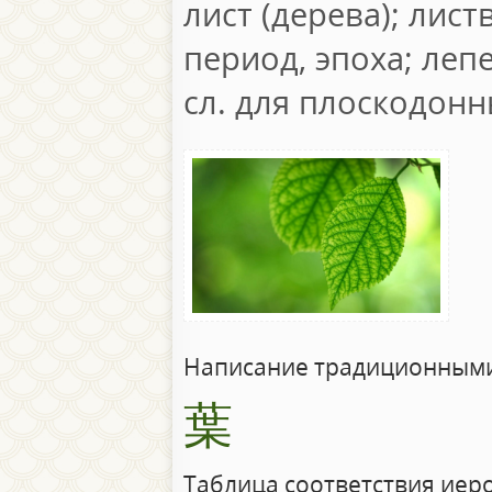
лист (дерева); лист
период, эпоха; лепе
сл. для плоскодонн
Написание традиционными
葉
Таблица соответствия иер