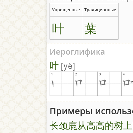
Упрощенные
Традиционные
叶
葉
Иероглифика
叶
yè
Примеры использ
长颈鹿从高高的树上