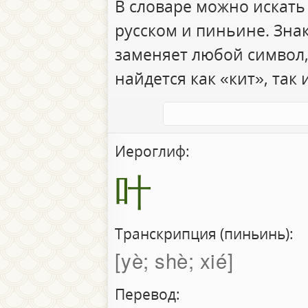
В словаре можно искать
русском и пиньине. Зна
заменяет любой символ,
найдется как «кит», так 
Иероглиф:
叶
Транскрипция (пиньинь):
yè; shè; xié
Перевод: