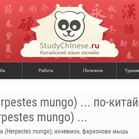
ба
Работа
Полезное
Туризм
rpestes mungo) ... по-кита
pestes mungo) ...
а (Herpestes mungo); ихневмон, фараонова мышь