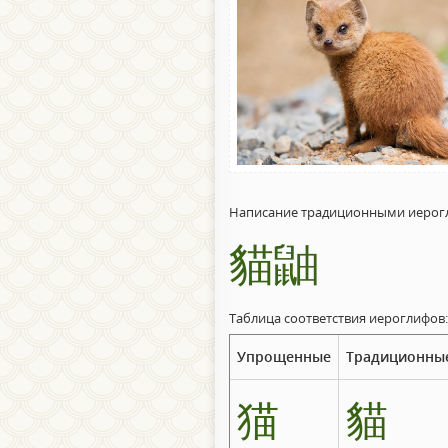
Написание традиционными иерог
貓鼬
Таблица соответствия иероглифов:
Упрощенные
Традиционны
猫
貓