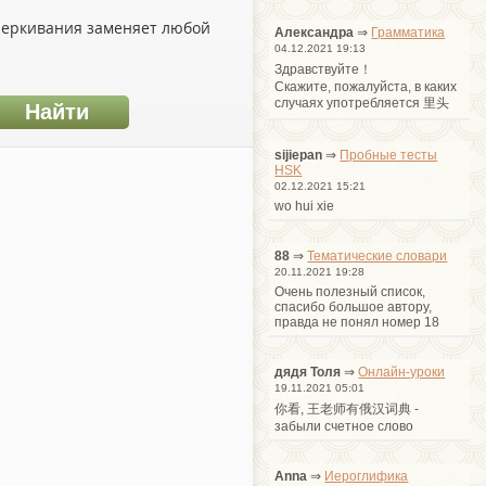
дчеркивания заменяет любой
Александра
⇒
Грамматика
04.12.2021 19:13
Здравствуйте！
Cкажите, пожалуйста, в каких
случаях употребляется 里头
sijiepan
⇒
Пробные тесты
HSK
02.12.2021 15:21
wo hui xie
88
⇒
Тематические словари
20.11.2021 19:28
Очень полезный список,
спасибо большое автору,
правда не понял номер 18
дядя Толя
⇒
Онлайн-уроки
19.11.2021 05:01
你看, 王老师有俄汉词典 -
забыли счетное слово
Anna
⇒
Иероглифика