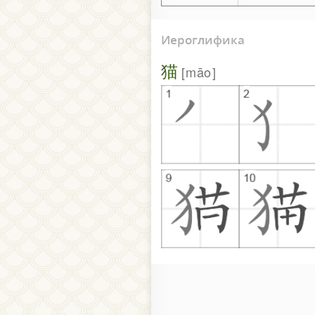
Иероглифика
猫
māo