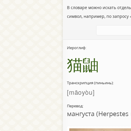
В словаре можно искать отдел
символ, например, по запросу «
Иероглиф:
猫鼬
Транскрипция (пиньинь):
māoyòu
Перевод:
мангуста (Herpeste