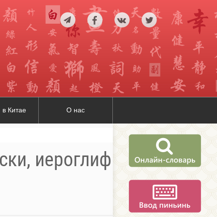
 в Китае
О нас
йски, иероглиф