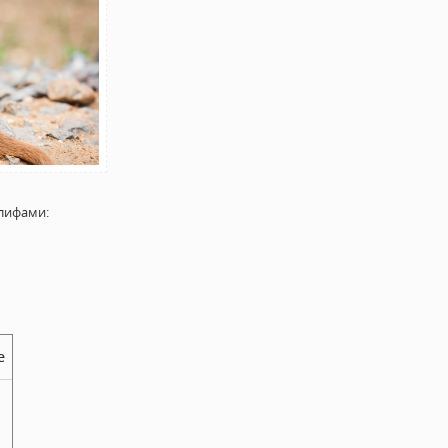
лифами:
е