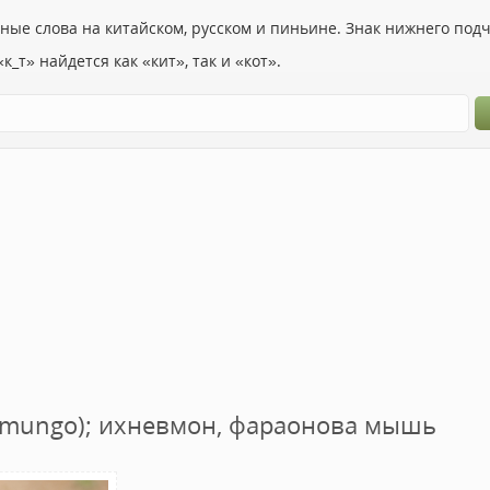
ьные слова на китайском, русском и пиньине. Знак нижнего по
к_т» найдется как «кит», так и «кот».
s mungo); ихневмон, фараонова мышь