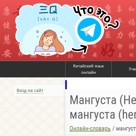
Китайский язык
Уче
онлайн
Вход на сайт
Мангуста (He
мангуста (her
Онлайн-словарь
/
мангуст