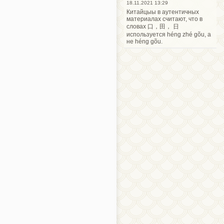
18.11.2021 13:29
Китайцыы в аутентичных
материалах считают, что в
словах 口，田， 日
используется héng zhé gõu, а
не héng gõu.