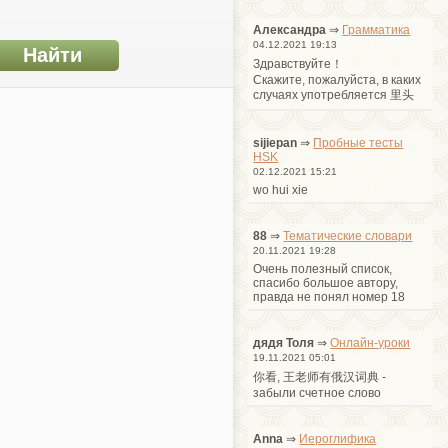
Александра
⇒
Грамматика
04.12.2021 19:13
Здравствуйте！
Cкажите, пожалуйста, в каких
случаях употребляется 里头
sijiepan
⇒
Пробные тесты
HSK
02.12.2021 15:21
wo hui xie
88
⇒
Тематические словари
20.11.2021 19:28
Очень полезный список,
спасибо большое автору,
правда не понял номер 18
дядя Толя
⇒
Онлайн-уроки
19.11.2021 05:01
你看, 王老师有俄汉词典 -
забыли счетное слово
Anna
⇒
Иероглифика