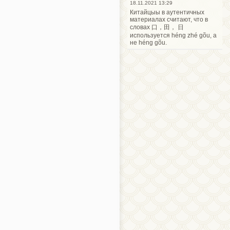
18.11.2021 13:29
Китайцыы в аутентичных
материалах считают, что в
словах 口，田， 日
используется héng zhé gõu, а
не héng gõu.