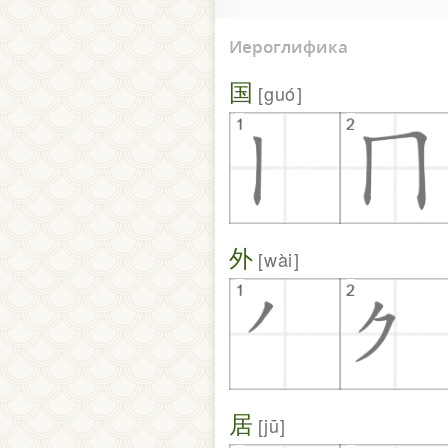
Иероглифика
国
guó
外
wài
居
jū