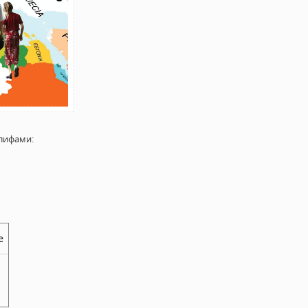
лифами:
е