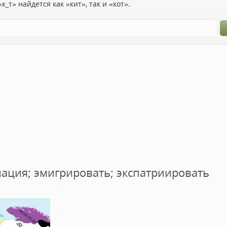
к_т» найдется как «кит», так и «кот».
иация; эмигрировать; экспатриировать