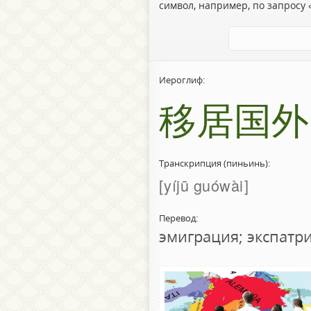
символ, например, по запросу «
Иероглиф:
移居国外
Транскрипция (пиньинь):
yíjū guówài
Перевод:
эмиграция; экспатр