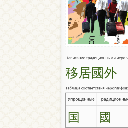
Написание традиционными иерог
移居國外
Таблица соответствия иероглифов:
Упрощенные
Традиционны
国
國