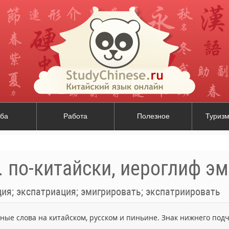
ба
Работа
Полезное
Туризм
. по-китайски, иероглиф эм
ия; экспатриация; эмигрировать; экспатриировать
ьные слова на китайском, русском и пиньине. Знак нижнего по