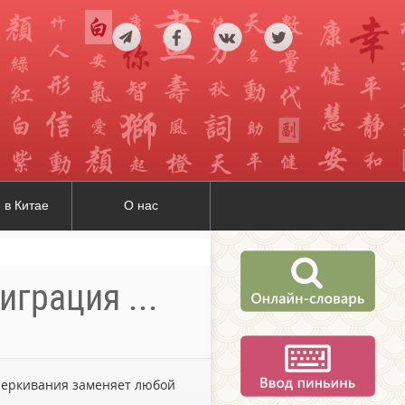
 в Китае
О нас
играция ...
дчеркивания заменяет любой