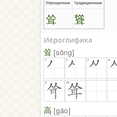
Упрощенные
Традиционные
耸
聳
Иероглифика
耸
sǒng
高
gāo