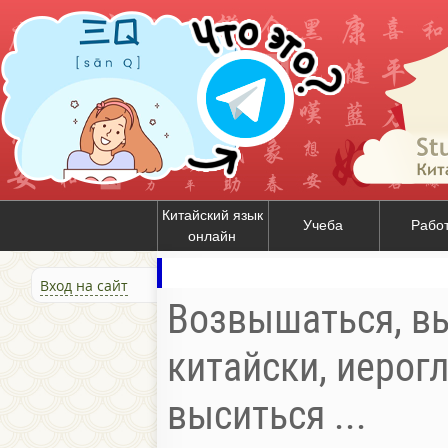
Китайский язык
Учеба
Рабо
онлайн
Вход на сайт
Возвышаться, выс
китайски, иерог
выситься ...