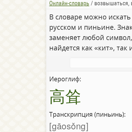
Онлайн-словарь
/
возвышаться, 
В словаре можно искать
русском и пиньине. Зна
заменяет любой символ,
найдется как «кит», так 
Иероглиф:
高耸
Транскрипция (пиньинь):
gāosǒng