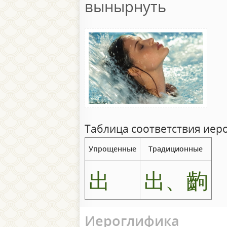
вынырнуть
Таблица соответствия иер
Упрощенные
Традиционные
出
出、齣
Иероглифика