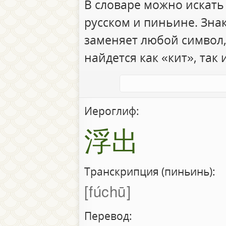
В словаре можно искать
русском и пиньине. Зна
заменяет любой символ,
найдется как «кит», так 
Иероглиф:
浮出
Транскрипция (пиньинь):
fúchū
Перевод: