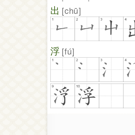
出
chū
浮
fú