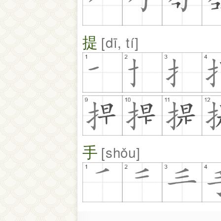
提
dī, tí
手
shǒu