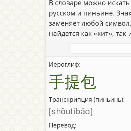
В словаре можно искать
русском и пиньине. Зна
заменяет любой символ,
найдется как «кит», так 
Иероглиф:
手提包
Транскрипция (пиньинь):
shǒutíbāo
Перевод: