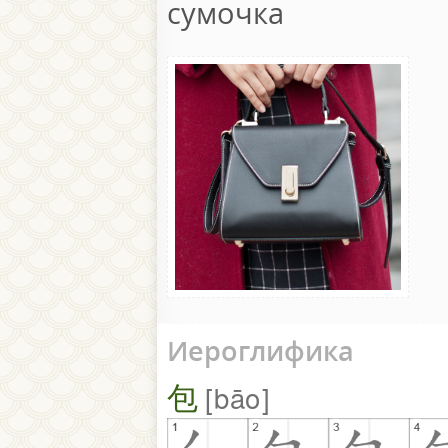
сумочка
Иероглифика
包
bāo