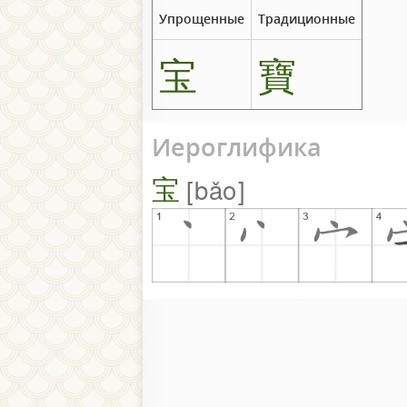
Упрощенные
Традиционные
宝
寶
Иероглифика
宝
bǎo