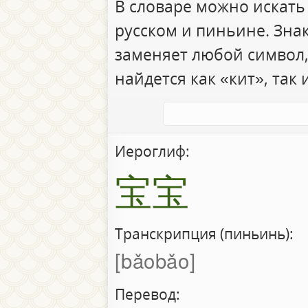
В словаре можно искать
русском и пиньине. Зна
заменяет любой символ,
найдется как «кит», так 
Иероглиф:
宝宝
Транскрипция (пиньинь):
bǎobǎo
Перевод: