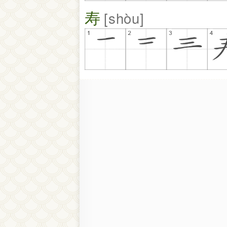
寿
shòu