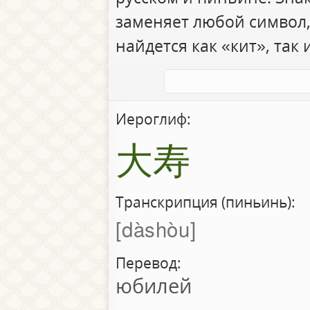
заменяет любой символ,
найдется как «кит», так 
Иероглиф:
大寿
Транскрипция (пиньинь):
dàshòu
Перевод:
юбилей