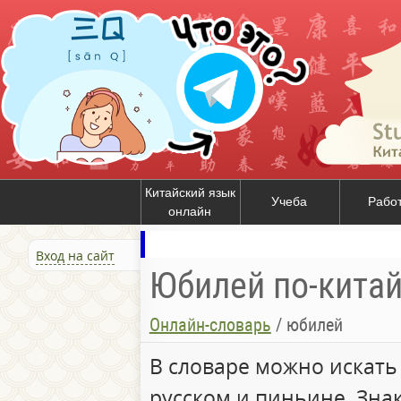
Китайский язык
Учеба
Рабо
онлайн
Вход на сайт
Юбилей по-китай
Онлайн-словарь
/
юбилей
В словаре можно искать
русском и пиньине. Зна