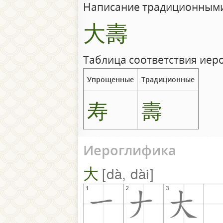
Написание традиционными
大壽
Таблица соответствия иер
Упрощенные
Традиционные
寿
壽
Иероглифика
大
dà, dài