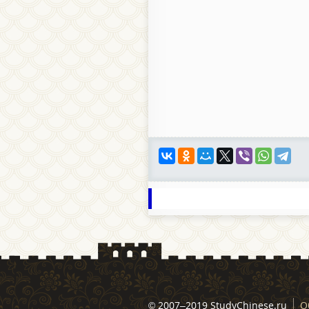
© 2007–2019 StudyChinese.ru
О