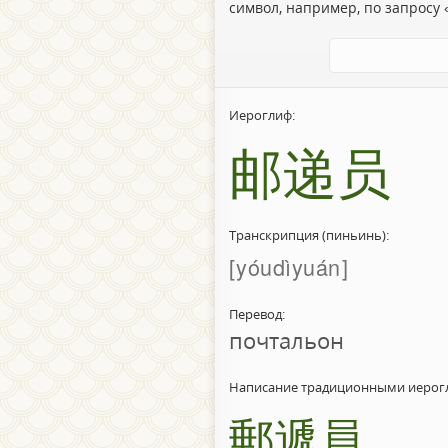
символ, например, по запросу «
Иероглиф:
邮递员
Транскрипция (пиньинь):
yóudìyuán
Перевод:
почтальон
Написание традиционными иерог
郵遞員