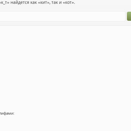
к_т» найдется как «кит», так и «кот».
лифами: