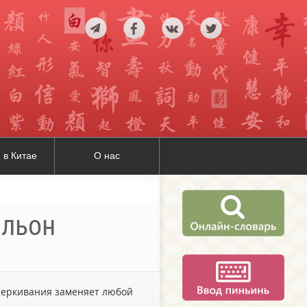
 в Китае
О нас
альон
дчеркивания заменяет любой