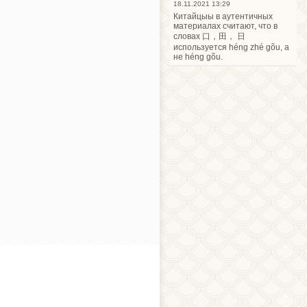
18.11.2021 13:29
Китайцыы в аутентичных
материалах считают, что в
словах 口，田， 日
используется héng zhé gõu, а
не héng gõu.