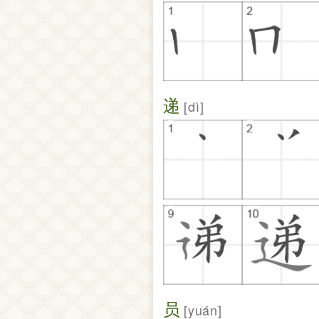
递
dì
员
yuán