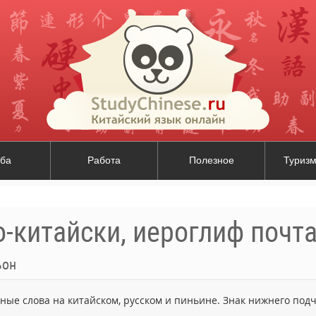
ба
Работа
Полезное
Туризм
-китайски, иероглиф почт
ьон
ьные слова на китайском, русском и пиньине. Знак нижнего по