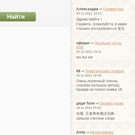
Александра
⇒
Грамматика
04.12.2021 19:13
Здравствуйте！
Cкажите, пожалуйста, в каких
случаях употребляется 里头
sijiepan
⇒
Пробные тесты
HSK
02.12.2021 15:21
wo hui xie
88
⇒
Тематические словари
20.11.2021 19:28
Очень полезный список,
спасибо большое автору,
правда не понял номер 18
дядя Толя
⇒
Онлайн-уроки
19.11.2021 05:01
你看, 王老师有俄汉词典 -
забыли счетное слово
Anna
⇒
Иероглифика