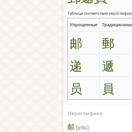
Таблица соответствия иероглифов:
Упрощенные
Традиционны
邮
郵
递
遞
员
員
Иероглифика
邮
yóu