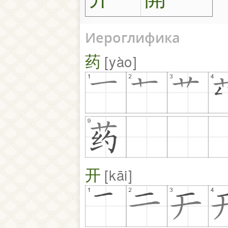
Иероглифика
药
yào
开
kāi