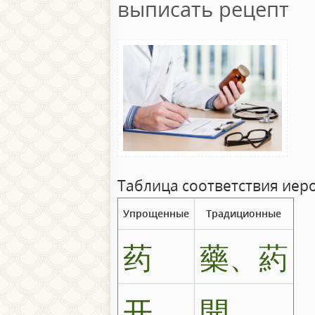
выписать рецепт
Таблица соответствия иер
Упрощенные
Традиционные
药
藥、葯
开
開