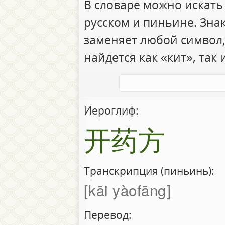
В словаре можно искать
русском и пиньине. Зна
заменяет любой символ,
найдется как «кит», так 
Иероглиф:
开药方
Транскрипция (пиньинь):
kāi yàofāng
Перевод: