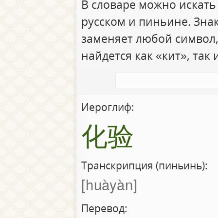
В словаре можно искать
русском и пиньине. Зна
заменяет любой символ,
найдется как «кит», так 
Иероглиф:
化验
Транскрипция (пиньинь):
huàyàn
Перевод: