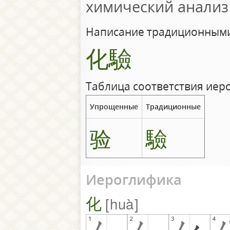
химический анализ
Написание традиционными
化驗
Таблица соответствия иер
Упрощенные
Традиционные
验
驗
Иероглифика
化
huà