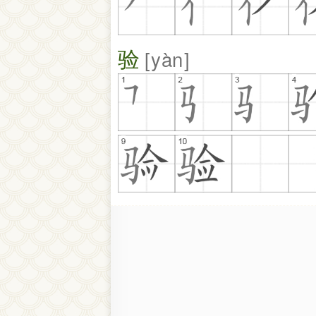
验
yàn