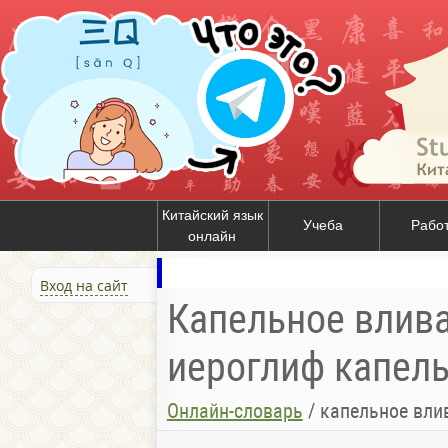
Китайский язык
Учеба
Рабо
онлайн
Вход на сайт
Капельное влива
иероглиф капел
Онлайн-словарь
/
капельное вли