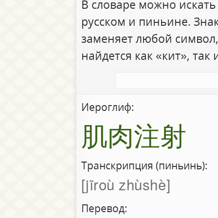
В словаре можно искать
русском и пиньине. Зна
заменяет любой символ,
найдется как «кит», так 
Иероглиф:
肌肉注射
Транскрипция (пиньинь):
jīroù zhùshè
Перевод: