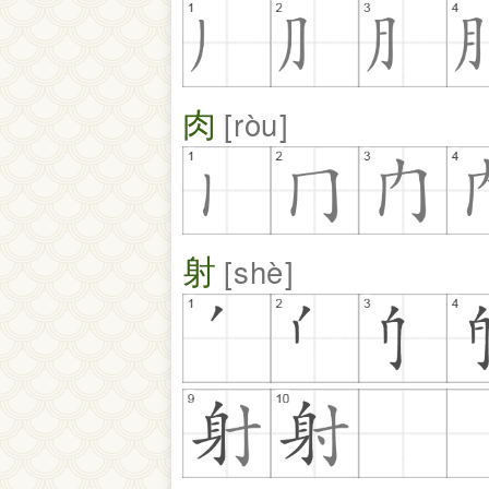
肉
ròu
射
shè