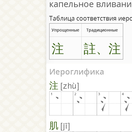
капельное вливани
Таблица соответствия иер
Упрощенные
Традиционные
注
註、注
Иероглифика
注
zhù
肌
jī