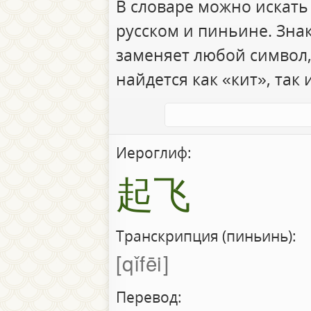
В словаре можно искать
русском и пиньине. Зна
заменяет любой символ,
найдется как «кит», так 
Иероглиф:
起飞
Транскрипция (пиньинь):
qǐfēi
Перевод: