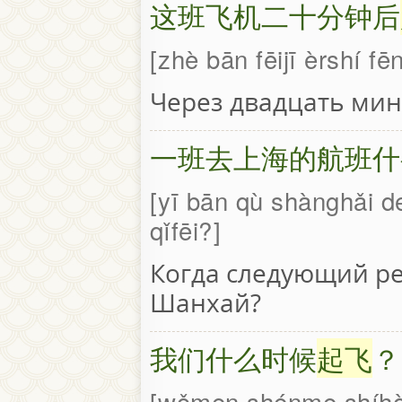
这班飞机二十分钟后
zhè bān fēijī èrshí fē
Через двадцать мин
一班去上海的航班什
yī bān qù shànghǎi d
qǐfēi?
Когда следующий ре
Шанхай?
我们什么时候
起飞
？
wǒmen shénme shíhòu