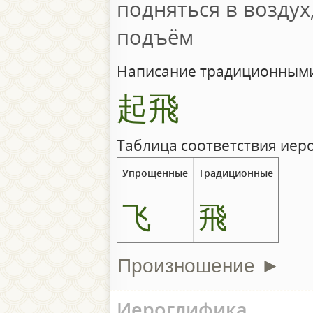
подняться в воздух,
подъём
Написание традиционными
起飛
Таблица соответствия иер
Упрощенные
Традиционные
飞
飛
Произношение ►
Иероглифика