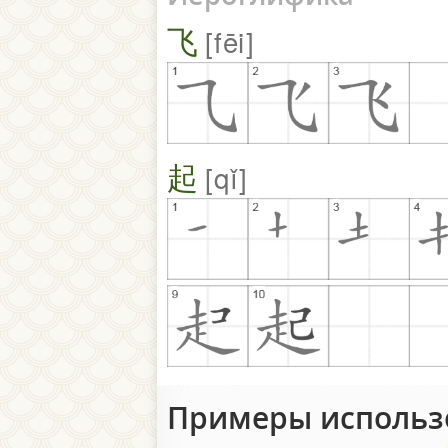
飞
fēi
起
qǐ
Примеры исполь