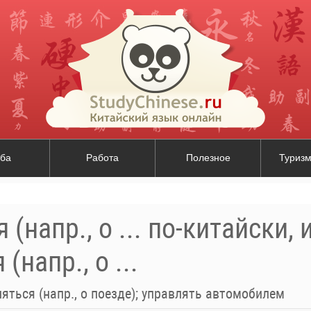
ба
Работа
Полезное
Туризм
(напр., о ... по-китайски,
(напр., о ...
яться (напр., о поезде); управлять автомобилем