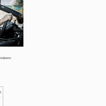
лифами:
е