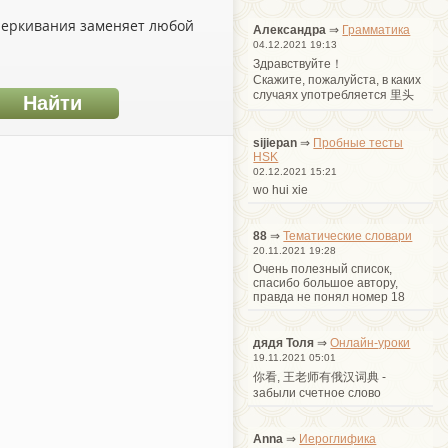
дчеркивания заменяет любой
Александра
⇒
Грамматика
04.12.2021 19:13
Здравствуйте！
Cкажите, пожалуйста, в каких
случаях употребляется 里头
sijiepan
⇒
Пробные тесты
HSK
02.12.2021 15:21
wo hui xie
88
⇒
Тематические словари
20.11.2021 19:28
Очень полезный список,
спасибо большое автору,
правда не понял номер 18
дядя Толя
⇒
Онлайн-уроки
19.11.2021 05:01
你看, 王老师有俄汉词典 -
забыли счетное слово
Anna
⇒
Иероглифика