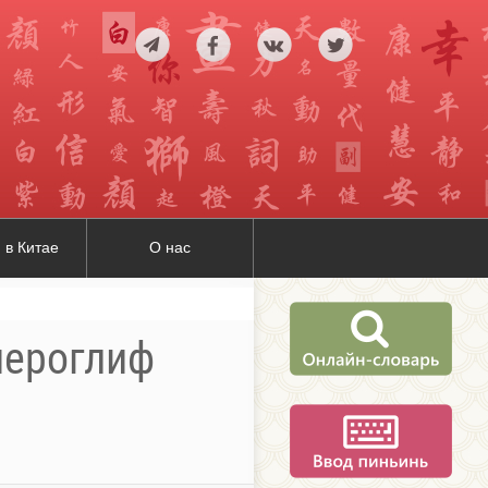
 в Китае
О нас
 иероглиф