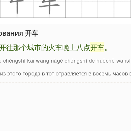
ования 开车
开往那个城市的火车晚上八点
开车
。
e chéngshì kāi wǎng nàgè chéngshì de huǒchē wǎnsh
з этого города в тот отравляется в восемь часов 