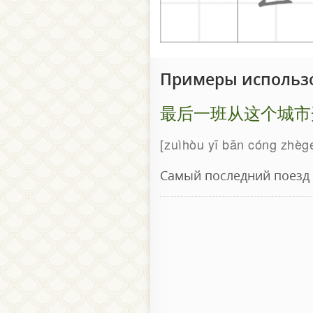
Примеры использ
最后一班从这个城市
zuìhòu yī bān cóng zhèg
Самый последний поезд и