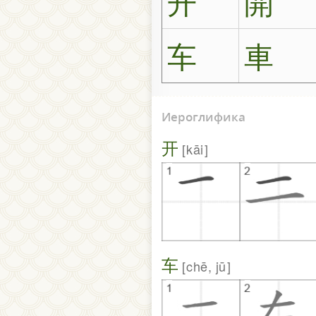
开
開
车
車
Иероглифика
开
kāi
车
chē, jū