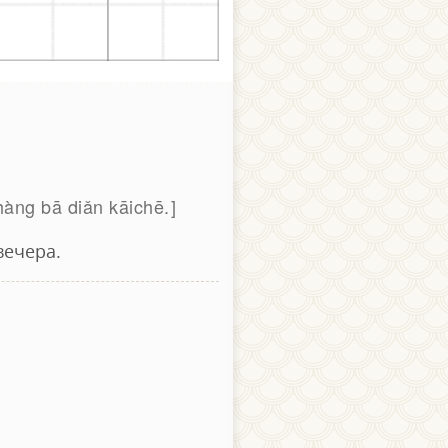
àng bā diǎn kāichē.
вечера.