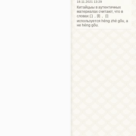
18.11.2021 13:29
Китайцыы в аутентичных
материалах считают, что в
словах 口，田， 日
используется héng zhé gõu, а
не héng gõu.