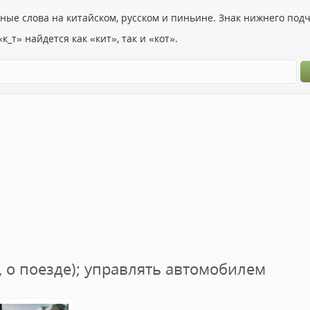
ьные слова на китайском, русском и пиньине. Знак нижнего по
к_т» найдется как «кит», так и «кот».
, о поезде); управлять автомобилем