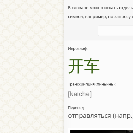
В словаре можно искать отдел
символ, например, по запросу «
Иероглиф:
开车
Транскрипция (пиньинь):
kāichē
Перевод:
отправляться (напр.