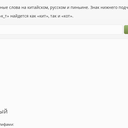
ьные слова на китайском, русском и пиньине. Знак нижнего по
к_т» найдется как «кит», так и «кот».
ный
лифами: