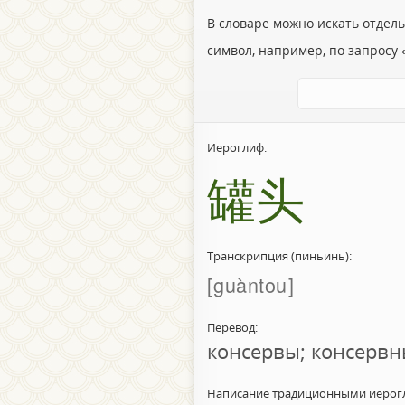
В словаре можно искать отдел
символ, например, по запросу «
Иероглиф:
罐头
Транскрипция (пиньинь):
guàntou
Перевод:
консервы; консерв
Написание традиционными иерог