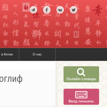
 в Китае
О нас
роглиф