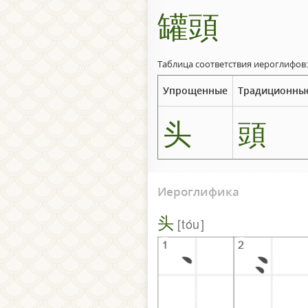
罐頭
Таблица соответствия иероглифов:
Упрощенные
Традиционны
头
頭
Иероглифика
头
tóu