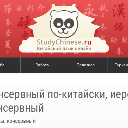
ба
Работа
Полезное
Туризм
нсервный по-китайски, ие
нсервный
вы; консервный