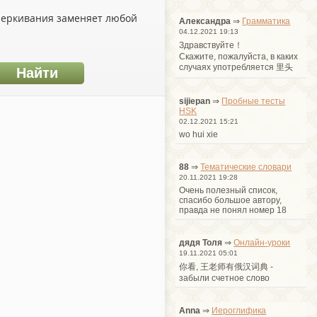
дчеркивания заменяет любой
Александра
⇒
Грамматика
04.12.2021 19:13
Здравствуйте！
Cкажите, пожалуйста, в каких
случаях употребляется 里头
sijiepan
⇒
Пробные тесты
HSK
02.12.2021 15:21
wo hui xie
88
⇒
Тематические словари
20.11.2021 19:28
Очень полезный список,
спасибо большое автору,
правда не понял номер 18
дядя Толя
⇒
Онлайн-уроки
19.11.2021 05:01
你看, 王老师有俄汉词典 -
забыли счетное слово
Anna
⇒
Иероглифика