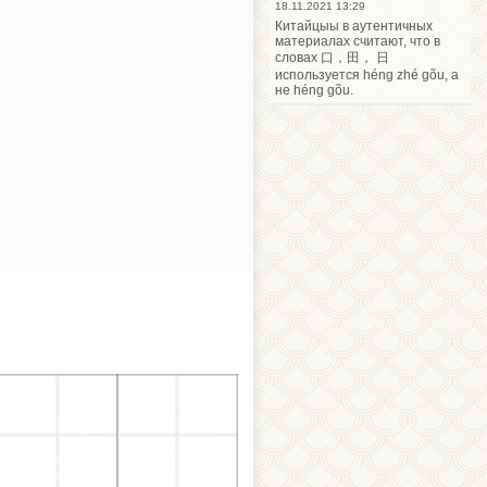
18.11.2021 13:29
Китайцыы в аутентичных
материалах считают, что в
словах 口，田， 日
используется héng zhé gõu, а
не héng gõu.