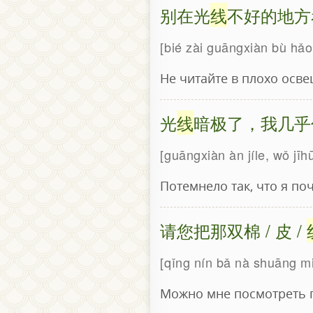
别在光
线
不好的地方
bié zài guāngxiàn bù hǎo
Не читайте в плохо осв
光
线
暗极了，我几乎
guāngxiàn àn jíle, wǒ jī
Потемнело так, что я по
请您把那双棉 / 皮 /
qǐng nín bǎ nà shuāng miá
Можно мне посмотреть п