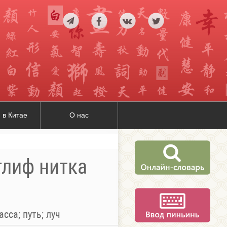
 в Китае
О нас
оглиф нитка
асса; путь; луч