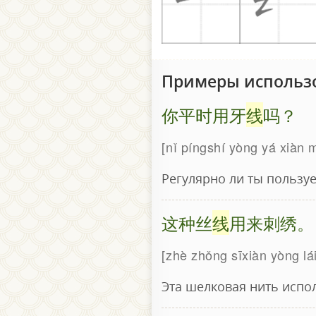
Примеры использ
你平时用牙
线
吗？
nǐ píngshí yòng yá xiàn 
Регулярно ли ты пользу
这种丝
线
用来刺绣。
zhè zhǒng sīxiàn yòng lái
Эта шелковая нить испо