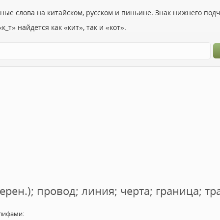
ьные слова на китайском, русском и пиньине. Знак нижнего по
к_т» найдется как «кит», так и «кот».
ерен.); провод; линия; черта; граница; тра
лифами: