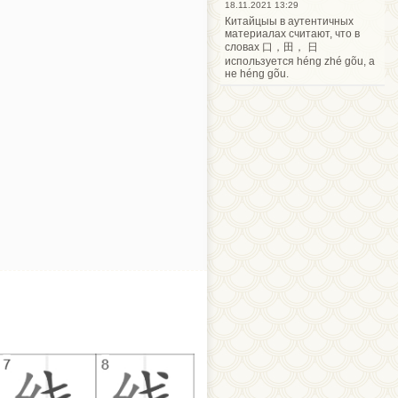
18.11.2021 13:29
Китайцыы в аутентичных
материалах считают, что в
словах 口，田， 日
используется héng zhé gõu, а
не héng gõu.