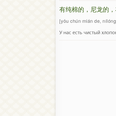
有纯棉的，尼龙的，
yǒu chún mián de, nílóng 
У нас есть чистый хлопо