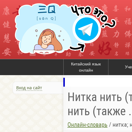
Китайский язык
Уче
онлайн
Вход на сайт
Нитка нить (
нить (также .
Онлайн-словарь
/
нитка; 