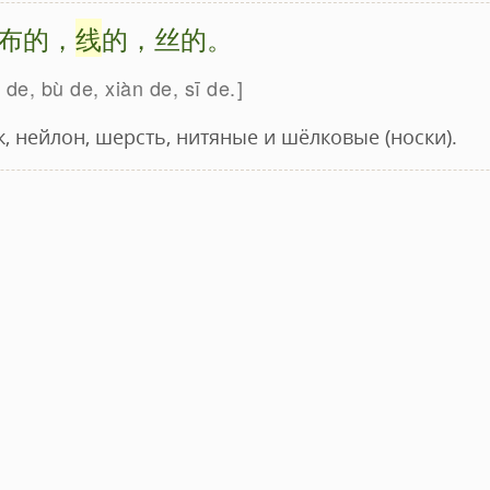
布的，
线
的，丝的。
de, bù de, xiàn de, sī de.
к, нейлон, шерсть, нитяные и шёлковые (носки).