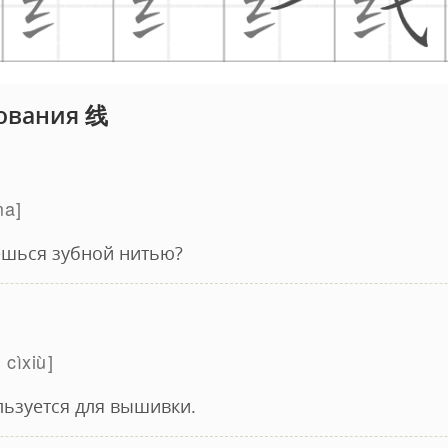
ования 线
ma
ешься зубной нитью?
 cìxiù
льзуется для вышивки.