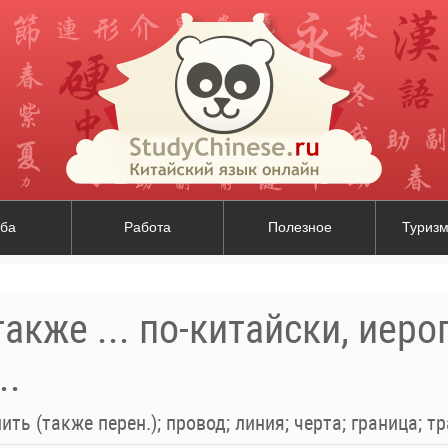
ба
Работа
Полезное
Туризм
также ... по-китайски, иер
..
нить (также перен.); провод; линия; черта; граница; тр