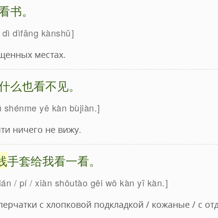
看书。
 dì dìfāng kànshū
ещенных местах.
什么也看不见。
hū shénme yě kàn bùjiàn.
чти ничего не вижу.
线
手套给我看一看。
n / pí / xiàn shǒutào gěi wǒ kàn yī kàn.
ерчатки с хлопковой подкладкой / кожаные / с от