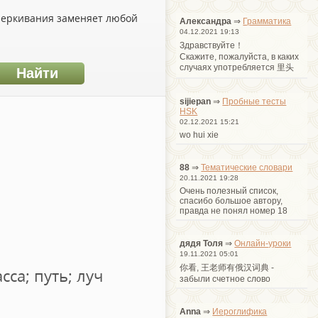
дчеркивания заменяет любой
Александра
⇒
Грамматика
04.12.2021 19:13
Здравствуйте！
Cкажите, пожалуйста, в каких
случаях употребляется 里头
sijiepan
⇒
Пробные тесты
HSK
02.12.2021 15:21
wo hui xie
88
⇒
Тематические словари
20.11.2021 19:28
Очень полезный список,
спасибо большое автору,
правда не понял номер 18
дядя Толя
⇒
Онлайн-уроки
19.11.2021 05:01
你看, 王老师有俄汉词典 -
сса; путь; луч
забыли счетное слово
Anna
⇒
Иероглифика