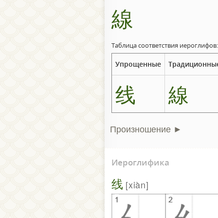
線
Таблица соответствия иероглифов:
Упрощенные
Традиционны
线
線
Произношение ►
Иероглифика
线
xiàn