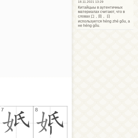
18.11.2021 13:29
Китайцыы в аутентичных
материалах считают, что в
словах 口，田， 日
используется héng zhé gõu, а
не héng gõu.