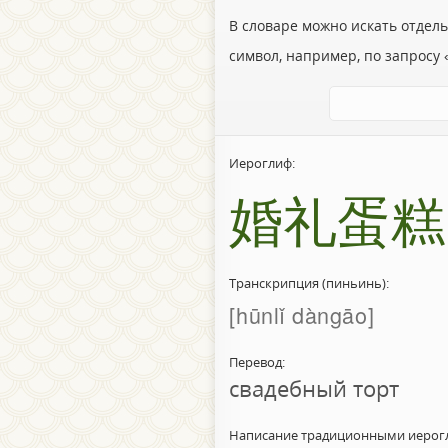
В словаре можно искать отдел
символ, например, по запросу «
Иероглиф:
婚礼蛋糕
Транскрипция (пиньинь):
hūnlǐ dàngāo
Перевод:
свадебный торт
Написание традиционными иерог