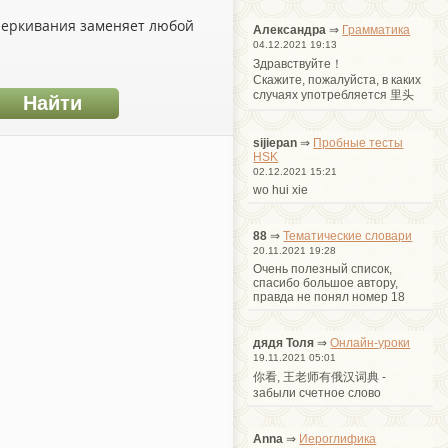
дчеркивания заменяет любой
Александра
⇒
Грамматика
04.12.2021 19:13
Здравствуйте！
Cкажите, пожалуйста, в каких
случаях употребляется 里头
sijiepan
⇒
Пробные тесты
HSK
02.12.2021 15:21
wo hui xie
88
⇒
Тематические словари
20.11.2021 19:28
Очень полезный список,
спасибо большое автору,
правда не понял номер 18
дядя Толя
⇒
Онлайн-уроки
19.11.2021 05:01
你看, 王老师有俄汉词典 -
забыли счетное слово
Anna
⇒
Иероглифика