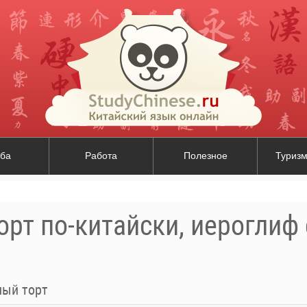
ба
Работа
Полезное
Туризм
орт по-китайски, иероглиф
ный торт