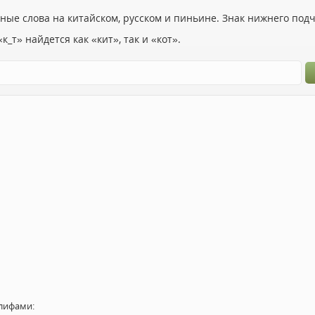
ьные слова на китайском, русском и пиньине. Знак нижнего по
к_т» найдется как «кит», так и «кот».
лифами: