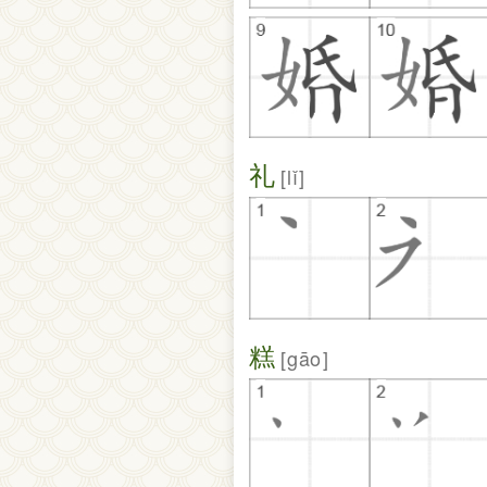
礼
lǐ
糕
gāo