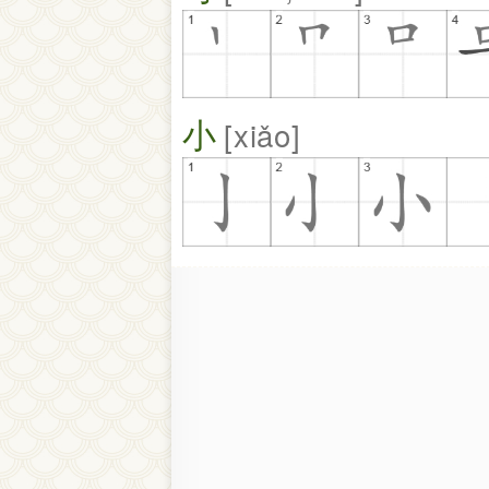
小
xiǎo