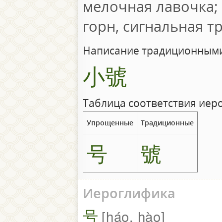
мелочная лавочка;
горн, сигнальная т
Написание традиционными
小號
Таблица соответствия иер
Упрощенные
Традиционные
号
號
Иероглифика
号
háo, hào