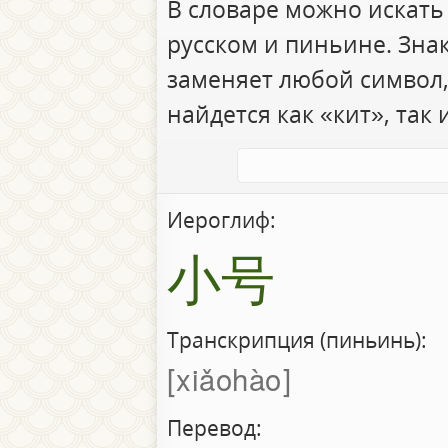
В словаре можно искать
русском и пиньине. Зна
заменяет любой символ,
найдется как «кит», так 
Иероглиф:
小号
Транскрипция (пиньинь):
xiǎohào
Перевод: