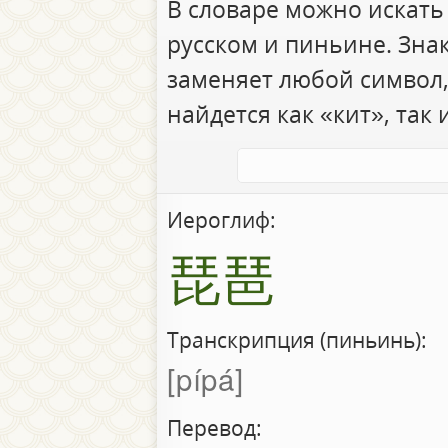
В словаре можно искать
русском и пиньине. Зна
заменяет любой символ,
найдется как «кит», так 
Иероглиф:
琵琶
Транскрипция (пиньинь):
pípá
Перевод: