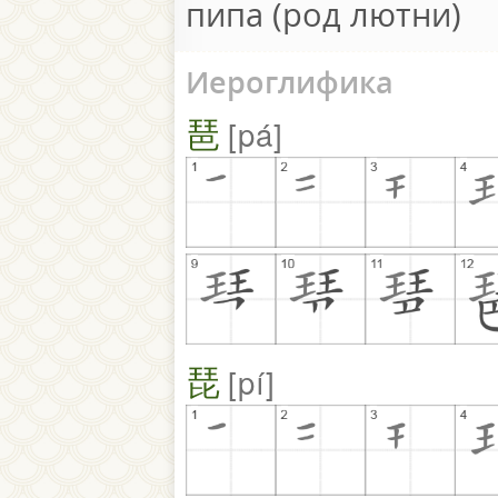
пипа (род лютни)
Иероглифика
琶
pá
琵
pí