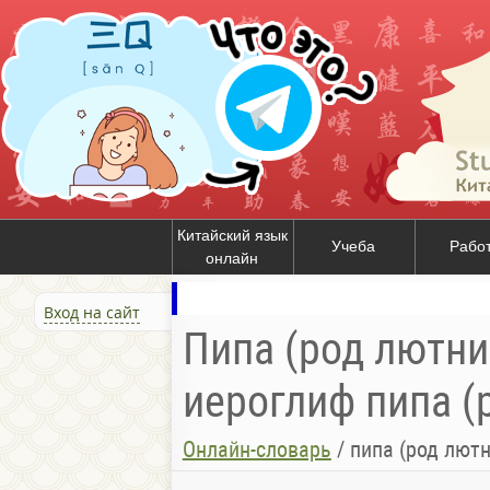
Китайский язык
Учеба
Рабо
онлайн
Вход на сайт
Пипа (род лютни
иероглиф пипа (
Онлайн-словарь
/
пипа (род лютн