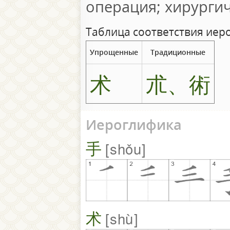
операция; хирурги
Таблица соответствия иер
Упрощенные
Традиционные
术
朮、術
Иероглифика
手
shǒu
术
shù