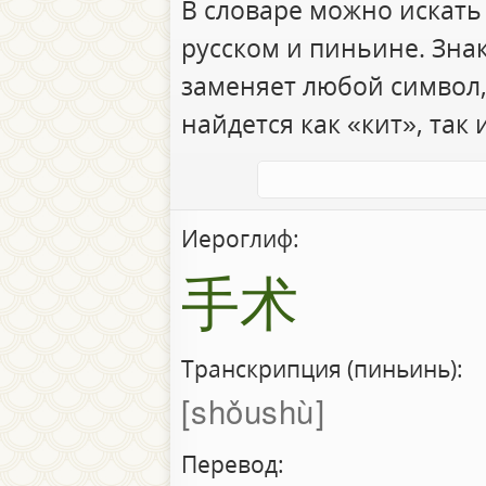
В словаре можно искать
русском и пиньине. Зна
заменяет любой символ,
найдется как «кит», так 
Иероглиф:
手术
Транскрипция (пиньинь):
shǒushù
Перевод: