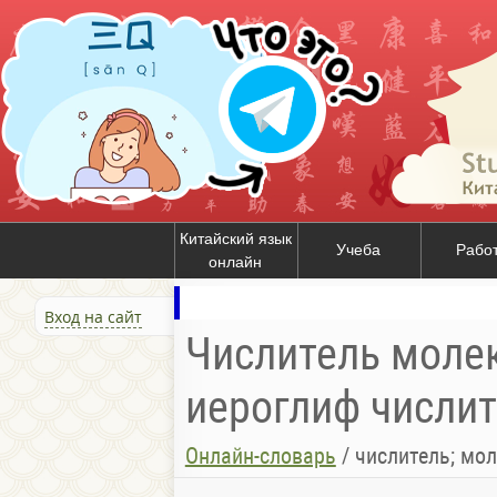
Китайский язык
Учеба
Рабо
онлайн
Вход на сайт
Числитель молеку
иероглиф числит
Онлайн-словарь
/
числитель; мол