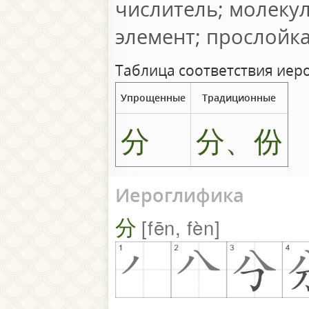
числитель; молеку
элемент; прослойк
Таблица соответствия иер
Упрощенные
Традиционные
分
分、份
Иероглифика
分
fēn, fèn