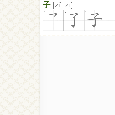
子
zǐ, zi