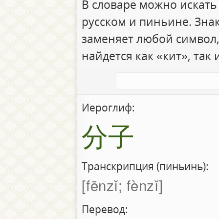
В словаре можно искать
русском и пиньине. Зна
заменяет любой символ,
найдется как «кит», так 
Иероглиф:
分子
Транскрипция (пиньинь):
fēnzǐ; fènzǐ
Перевод: