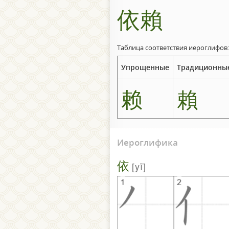
依賴
Таблица соответствия иероглифов:
Упрощенные
Традиционны
赖
賴
Иероглифика
依
yī