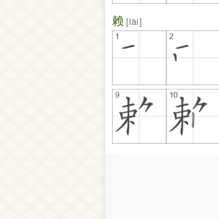
赖
lài