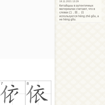
18.11.2021 13:29
Китайцыы в аутентичных
материалах считают, что в
словах 口，田， 日
используется héng zhé gõu, а
не héng gõu.