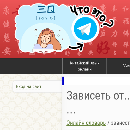
Китайский язык
Уче
онлайн
Вход на сайт
Зависеть от..
...
Онлайн-словарь
/
зависеть