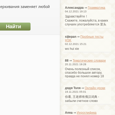
дчеркивания заменяет любой
Александра
⇒
Грамматика
04.12.2021 19:13
Здравствуйте！
Cкажите, пожалуйста, в каких
случаях употребляется 里头
sijiepan
⇒
Пробные тесты
HSK
02.12.2021 15:21
wo hui xie
88
⇒
Тематические словари
20.11.2021 19:28
Очень полезный список,
спасибо большое автору,
правда не понял номер 18
дядя Толя
⇒
Онлайн-уроки
19.11.2021 05:01
你看, 王老师有俄汉词典 -
забыли счетное слово
Anna
⇒
Иероглифика