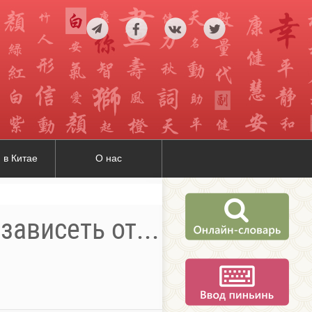
 в Китае
О нас
 зависеть от...