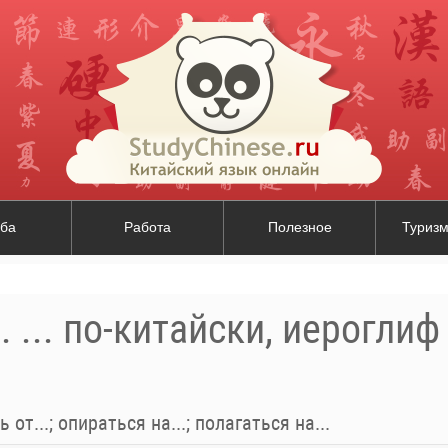
ба
Работа
Полезное
Туризм
. ... по-китайски, иероглиф
 от...; опираться на...; полагаться на...