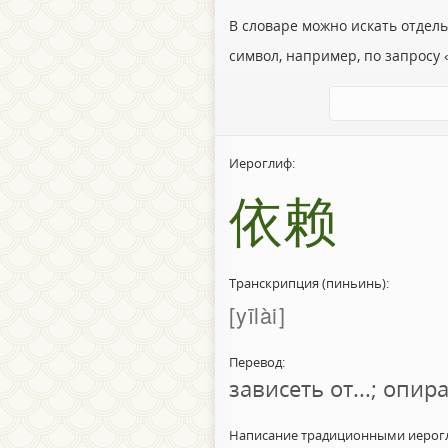
В словаре можно искать отдел
символ, например, по запросу «
Иероглиф:
依赖
Транскрипция (пиньинь):
yīlài
Перевод:
зависеть от...; опира
Написание традиционными иерог