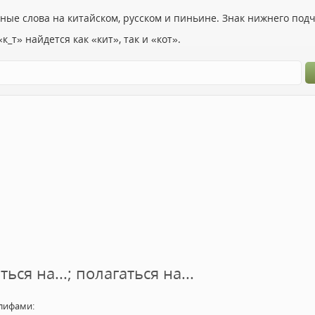
ьные слова на китайском, русском и пиньине. Знак нижнего по
к_т» найдется как «кит», так и «кот».
ться на...; полагаться на...
лифами: