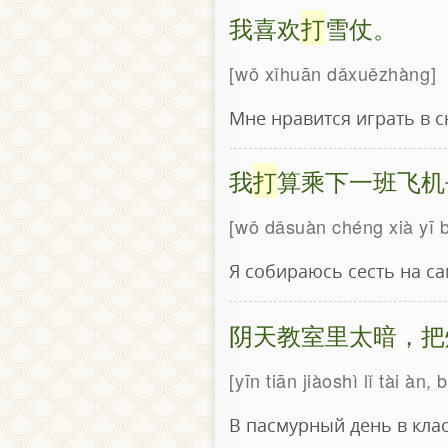
我喜欢
打
雪仗。
wǒ xǐhuān dǎxuězhàng
Мне нравится играть в с
我
打
算乘下一班飞机
wǒ dǎsuàn chéng xià yī b
Я собираюсь сесть на с
阴天教室里太暗，把
yīn tiān jiàoshì lǐ tài àn,
В пасмурный день в клас