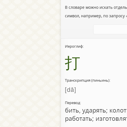
В словаре можно искать отдел
символ, например, по запросу «
Иероглиф:
打
Транскрипция (пиньинь):
dǎ
Перевод:
бить, ударять; коло
работать; изготовля