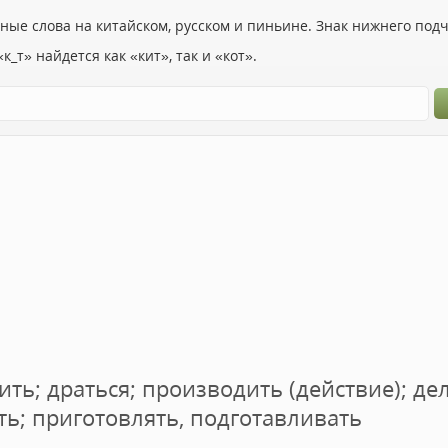
ьные слова на китайском, русском и пиньине. Знак нижнего по
к_т» найдется как «кит», так и «кот».
тить; драться; производить (действие); де
ть; приготовлять, подготавливать