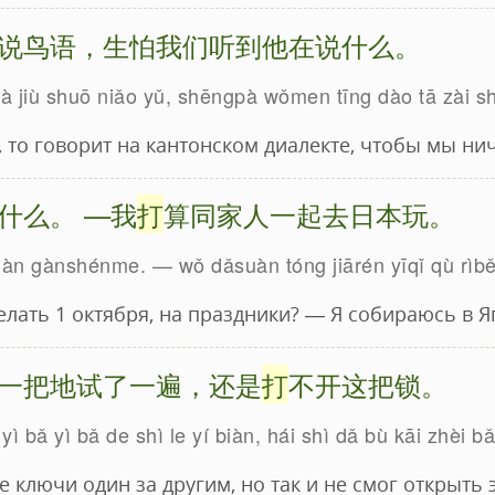
说鸟语，生怕我们听到他在说什么。
uà jiù shuō niǎo yǔ, shēngpà wǒmen tīng dào tā zài 
, то говорит на кантонском диалекте, чтобы мы ни
什么。 —我
打
算同家人一起去日本玩。
suàn gànshénme. — wǒ dǎsuàn tóng jiārén yīqǐ qù rìb
лать 1 октября, на праздники? — Я собираюсь в 
一把地试了一遍，还是
打
不开这把锁。
ì bǎ yì bǎ de shì le yí biàn, hái shì dǎ bù kāi zhèi b
е ключи один за другим, но так и не смог открыть 