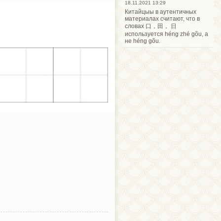
18.11.2021 13:29
Китайцыы в аутентичных
материалах считают, что в
словах 口，田， 日
используется héng zhé gõu, а
не héng gõu.