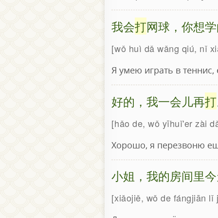
我会
打
网球，你想学
wǒ huì dǎ wǎng qiú, nǐ x
Я умею играть в теннис, 
好的，我一会儿再
打
hǎo de, wǒ yīhuǐ'er zài d
Хорошо, я перезвоню ещ
小姐，我的房间里今
xiǎojiě, wǒ de fángjiān lǐ