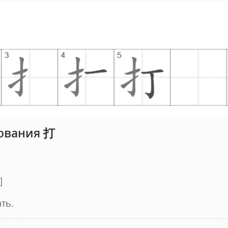
ования 打
ть.