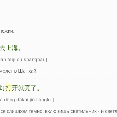
нежки.
去上海。
ān fēijī qù shànghǎi.
амолет в Шанхай.
灯
打
开就亮了。
 bǎ dēng dǎkāi jiù liàngle.
се слишком темно, включишь светильник - и светл