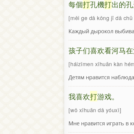
每個
打
孔機
打
出的孔
měi ge dǎ kǒng jī dǎ chū
Каждый дырокол выбива
孩子们喜欢看河马在
háizǐmen xǐhuān kàn hém
Детям нравится наблюдат
我喜欢
打
游戏。
wǒ xǐhuān dǎ yóuxì
Мне нравится играть в 