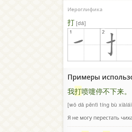
Иероглифика
打
dá
Примеры использ
我
打
喷嚏停不下来。
wǒ dǎ pēntì tíng bù xiàlái
Я не могу перестать чиха