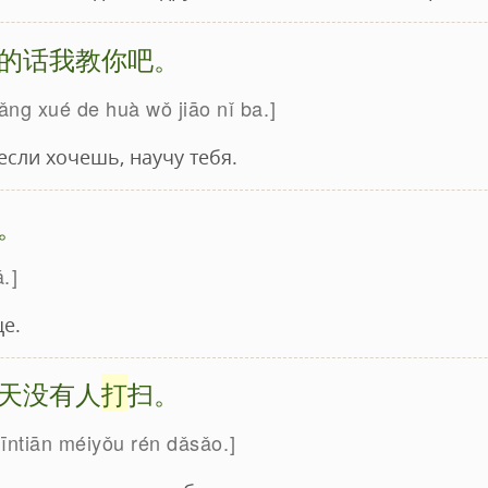
的话我教你吧。
iǎng xué de huà wǒ jiāo nǐ ba.
если хочешь, научу тебя.
。
ǎ.
е.
天没有人
打
扫。
 jīntiān méiyǒu rén dǎsǎo.