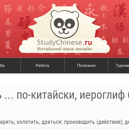
ба
Работа
Полезное
Туризм
 ... по-китайски, иероглиф
ь; колотить; драться; производить (действие); делать, вырабатывать; работать; изго