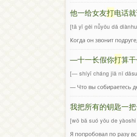
他一给女友
打
电话就
tā yī gěi nǚyǒu dǎ diành
Когда он звонит подруге
—十一长假你
打
算干
— shíyī cháng jiǎ nǐ dǎ
— Что вы собираетесь де
我把所有的钥匙一把
wǒ bǎ suó yǒu de yàoshi y
Я попробовал по разу вс