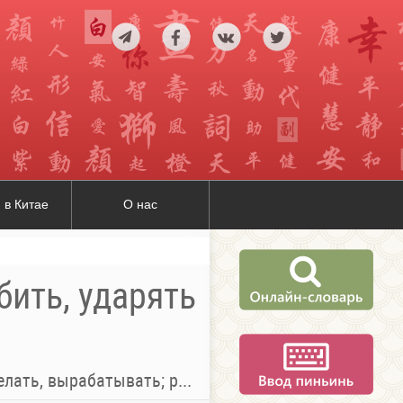
 в Китае
О нас
 бить, ударять
товлять; приготовлять, подготавливать