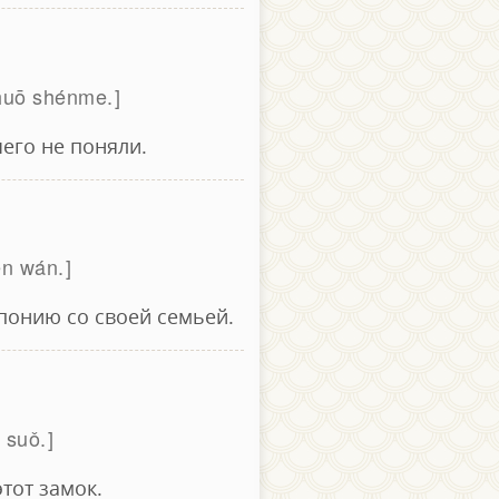
shuō shénme.
чего не поняли.
ěn wán.
Японию со своей семьей.
ǎ suǒ.
этот замок.