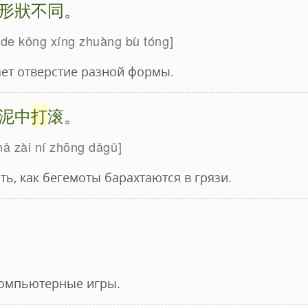
形狀不同。
 de kǒng xíng zhuàng bù tóng
ет отверстие разной формы.
泥中
打
滚。
ǎ zài ní zhōng dǎgǔ
ь, как бегемоты барахтаются в грязи.
компьютерные игры.