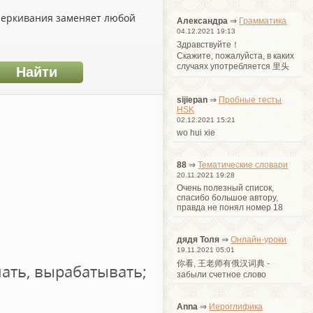
дчеркивания заменяет любой
Александра
⇒
Грамматика
04.12.2021 19:13
Здравствуйте！
Cкажите, пожалуйста, в каких
случаях употребляется 里头
sijiepan
⇒
Пробные тесты
HSK
02.12.2021 15:21
wo hui xie
88
⇒
Тематические словари
20.11.2021 19:28
Очень полезный список,
спасибо большое автору,
правда не понял номер 18
дядя Толя
⇒
Онлайн-уроки
19.11.2021 05:01
你看, 王老师有俄汉词典 -
лать, вырабатывать;
забыли счетное слово
Anna
⇒
Иероглифика