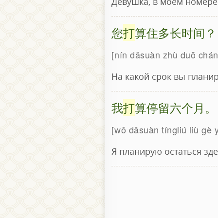
Девушка, в моём номере 
您
打
算住多长时间？
nín dǎsuàn zhù duō chán
На какой срок вы планир
我
打
算停留六个月。
wǒ dǎsuàn tíngliú liù gè 
Я планирую остаться зде