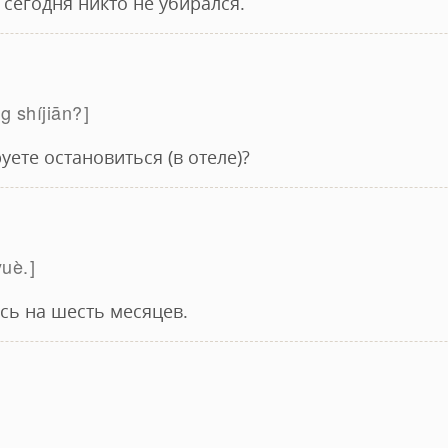
сегодня никто не убирался.
g shíjiān?
уете остановиться (в отеле)?
yuè.
сь на шесть месяцев.