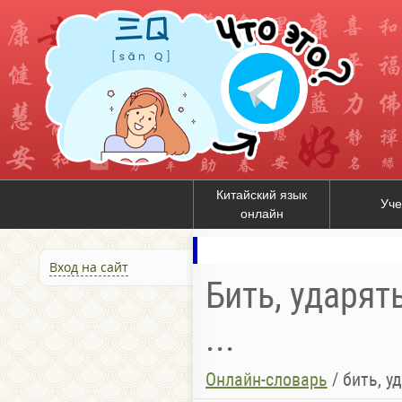
Китайский язык
Уче
онлайн
Вход на сайт
Бить, ударять
...
Онлайн-словарь
/
бить, ударят