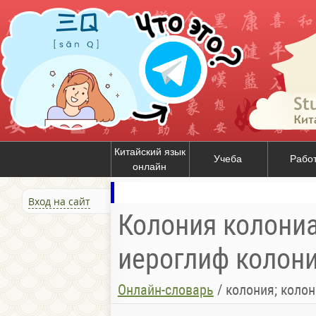
Китайский язык
Учеба
Рабо
онлайн
Вход на сайт
Колония колониа
иероглиф колон
Онлайн-словарь
/
колония; коло