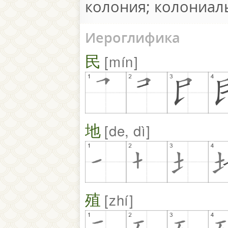
колония; колониа
Иероглифика
民
mín
地
de, dì
殖
zhí