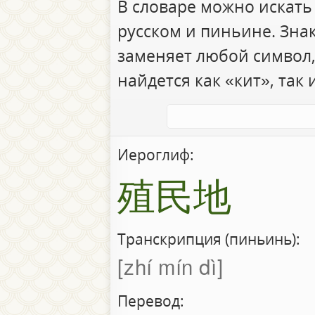
В словаре можно искать
русском и пиньине. Зна
заменяет любой символ,
найдется как «кит», так 
Иероглиф:
殖民地
Транскрипция (пиньинь):
zhí mín dì
Перевод: