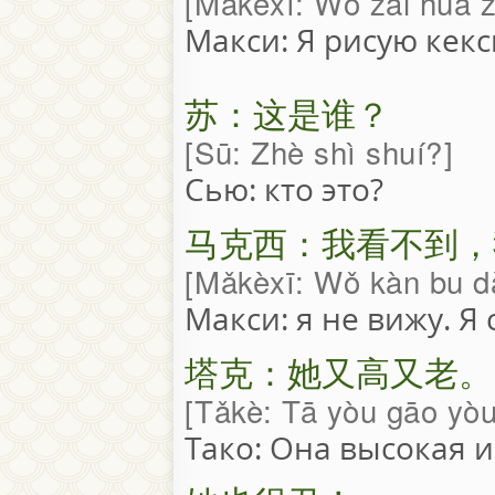
Mǎkèxī: Wǒ zài huà z
Макси: Я рисую кекс
苏：这是谁？
Sū: Zhè shì shuí?
Сью: кто это?
马克西：我看不到，
Mǎkèxī: Wǒ kàn bu dào
Макси: я не вижу. Я
塔克：她又高又老。
Tǎkè: Tā yòu gāo yòu
Тако: Она высокая и