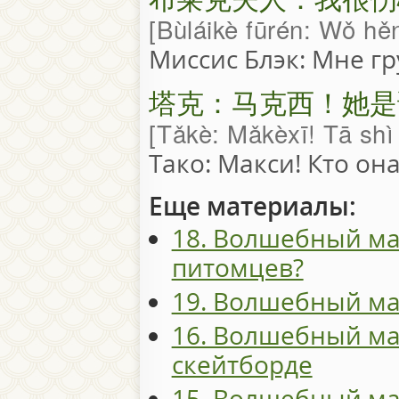
Bùláikè fūrén: Wǒ hěn
Миссис Блэк: Мне гр
塔克：马克西！她是
Tǎkè: Mǎkèxī! Tā shì
Тако: Макси! Кто она
Еще материалы:
18. Волшебный ма
питомцев?
19. Волшебный мар
16. Волшебный ма
скейтборде
15. Волшебный ма