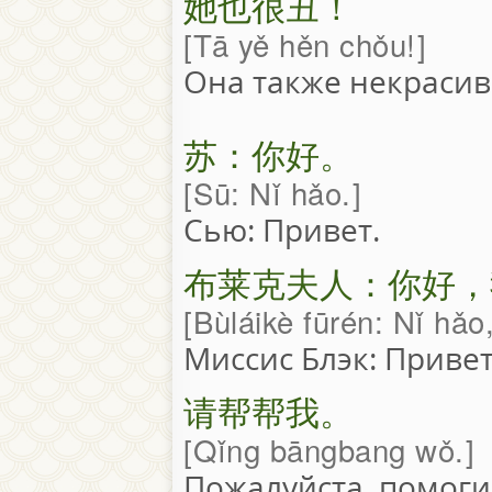
她也很丑！
Tā yě hěn chǒu!
Она также некрасив
苏：你好。
Sū: Nǐ hǎo.
Сью: Привет.
布莱克夫人：你好，
Bùláikè fūrén: Nǐ hǎo
Миссис Блэк: Привет
请帮帮我。
Qǐng bāngbang wǒ.
Пожалуйста, помоги