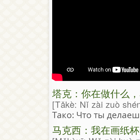
塔克：你在做什么，
Tǎkè: Nǐ zài zuò sh
Тако: Что ты делаеш
马克西：我在画纸杯