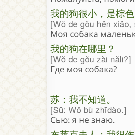
我的狗很小，是棕色
Wǒ de gǒu hěn xiǎo, 
Моя собака маленьк
我的狗在哪里？
Wǒ de gǒu zài nǎli?
Где моя собака?
苏：我不知道。
Sū: Wǒ bù zhīdào.
Сью: я не знаю.
布莱克夫人：我很伤