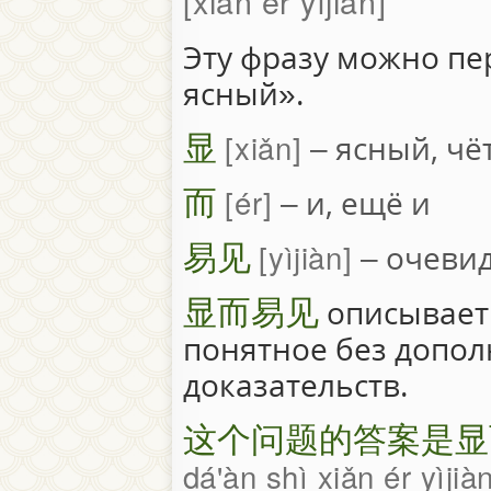
xiǎn ér yìjiàn
Эту фразу можно пе
ясный».
显
xiǎn
– ясный, чё
而
ér
– и, ещё и
易见
yìjiàn
– очеви
显而易见
описывает
понятное без допо
доказательств.
这个问题的答案是显
dá'àn shì xiǎn ér yìjià