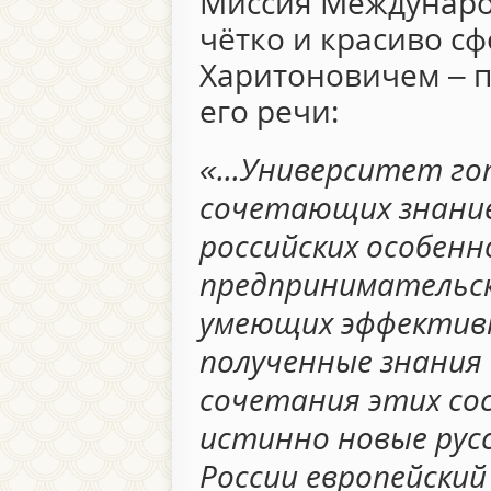
Миссия Междунаро
чётко и красиво с
Харитоновичем – п
его речи:
«...Университет г
сочетающих знание
российских особен
предпринимательс
умеющих эффектив
полученные знания 
сочетания этих с
истинно новые русс
России европейский