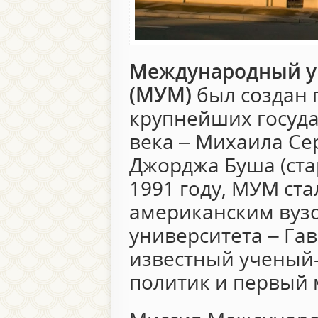
Международный ун
(МУМ)
был создан 
крупнейших госуда
века – Михаила Се
Джорджа Буша (ста
1991 году, МУМ ст
американским вуз
университета – Га
известный ученый
политик и первый 