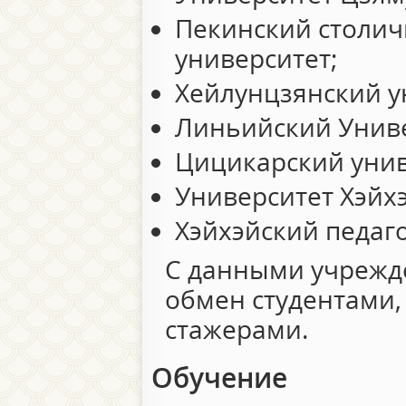
Пекинский столич
университет;
Хейлунцзянский у
Линьийский Униве
Цицикарский унив
Университет Хэйхэ
Хэйхэйский педаго
С данными учрежд
обмен студентами,
стажерами.
Обучение