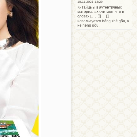
18.11.2021 13:29
Китайцыы в аутентичных
материалах считают, что в
словах 口，田， 日
используется héng zhé gõu, а
не héng gõu.