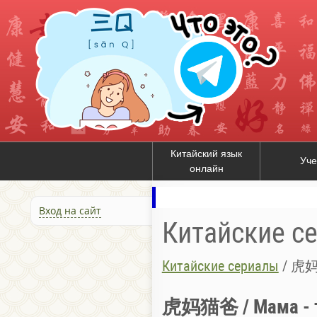
Китайский язык
Уче
онлайн
Вход на сайт
Китайские с
Китайские сериалы
/
虎妈猫
虎妈猫爸 / Мама - ти