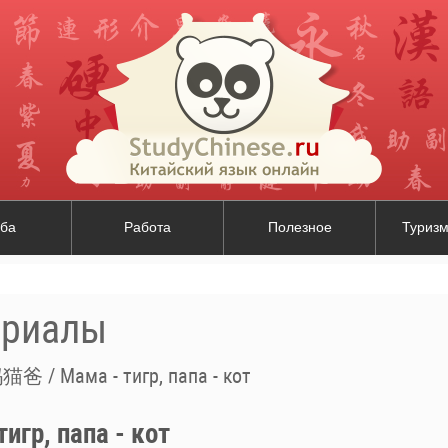
ба
Работа
Полезное
Туризм
ериалы
爸 / Мама - тигр, папа - кот
гр, папа - кот