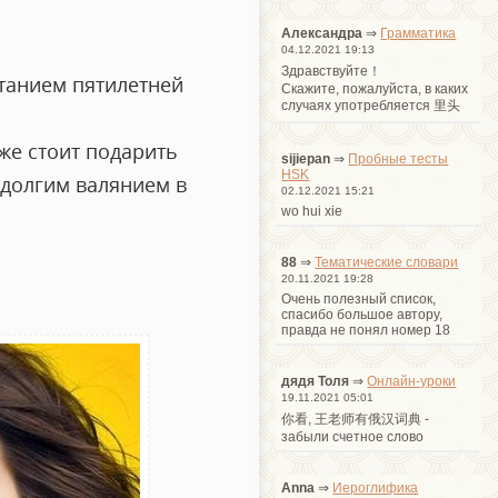
Александра
⇒
Грамматика
04.12.2021 19:13
Здравствуйте！
танием пятилетней
Cкажите, пожалуйста, в каких
случаях употребляется 里头
же стоит подарить
sijiepan
⇒
Пробные тесты
HSK
 долгим валянием в
02.12.2021 15:21
wo hui xie
88
⇒
Тематические словари
20.11.2021 19:28
Очень полезный список,
спасибо большое автору,
правда не понял номер 18
дядя Толя
⇒
Онлайн-уроки
19.11.2021 05:01
你看, 王老师有俄汉词典 -
забыли счетное слово
Anna
⇒
Иероглифика