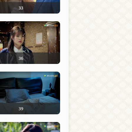
33
36
39