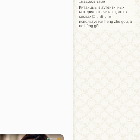
18.11.2021 13:29
Китайцыы в аутентичных
материалах считают, что в
словах 口，田， 日
используется héng zhé gõu, а
не héng gõu.