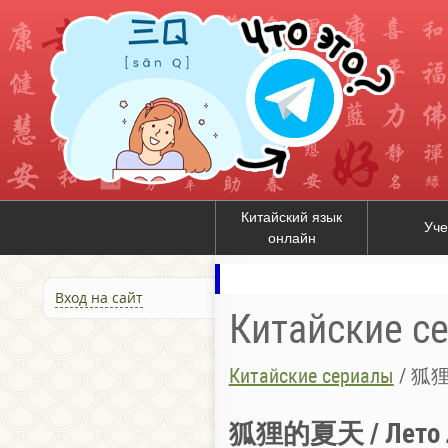
Китайский язык
Уче
онлайн
Вход на сайт
Китайские с
Китайские сериалы
/
狐狸的
狐狸的夏天 / Лето 