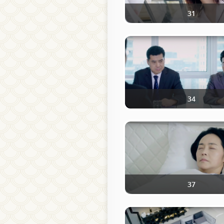
31
34
37