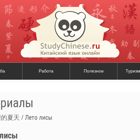
ба
Работа
Полезное
Туризм
ериалы
夏天 / Лето лисы
лисы