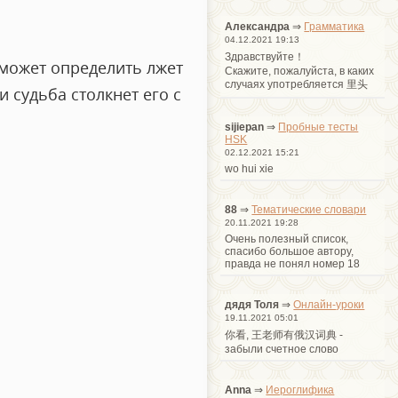
Александра
⇒
Грамматика
04.12.2021 19:13
Здравствуйте！
сможет определить лжет
Cкажите, пожалуйста, в каких
случаях употребляется 里头
и судьба столкнет его с
sijiepan
⇒
Пробные тесты
HSK
02.12.2021 15:21
wo hui xie
88
⇒
Тематические словари
20.11.2021 19:28
Очень полезный список,
спасибо большое автору,
правда не понял номер 18
дядя Толя
⇒
Онлайн-уроки
19.11.2021 05:01
你看, 王老师有俄汉词典 -
забыли счетное слово
Anna
⇒
Иероглифика