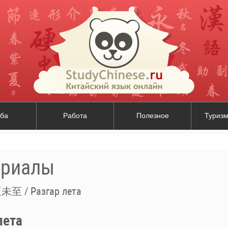
ба
Работа
Полезное
Туризм
ериалы
至 / Разгар лета
ета