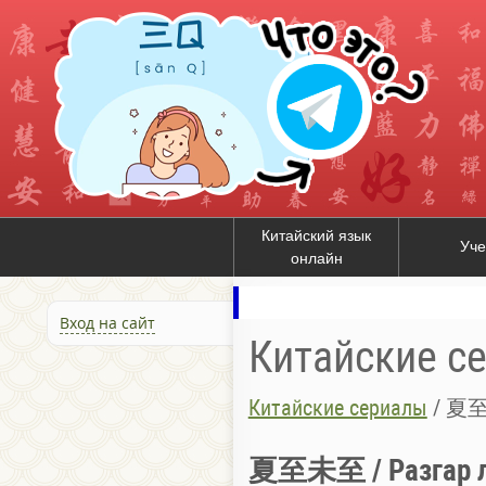
Китайский язык
Уче
онлайн
Вход на сайт
Китайские с
Китайские сериалы
/
夏至未
夏至未至 / Разгар л