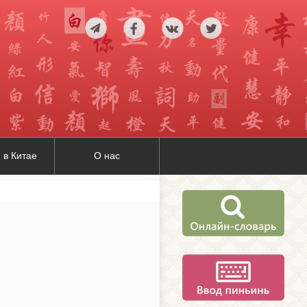
 в Китае
О нас