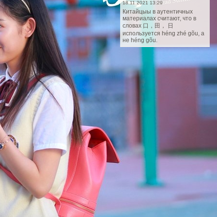
18.11.2021 13:29
Китайцыы в аутентичных
материалах считают, что в
словах 口，田， 日
используется héng zhé gõu, а
не héng gõu.