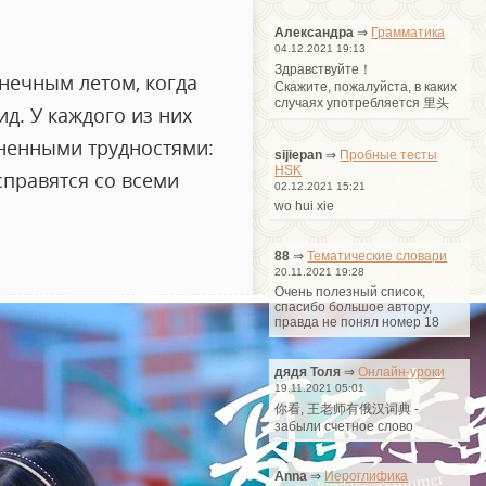
Александра
⇒
Грамматика
04.12.2021 19:13
Здравствуйте！
нечным летом, когда
Cкажите, пожалуйста, в каких
случаях употребляется 里头
д. У каждого из них
зненными трудностями:
sijiepan
⇒
Пробные тесты
HSK
справятся со всеми
02.12.2021 15:21
wo hui xie
88
⇒
Тематические словари
20.11.2021 19:28
Очень полезный список,
спасибо большое автору,
правда не понял номер 18
дядя Толя
⇒
Онлайн-уроки
19.11.2021 05:01
你看, 王老师有俄汉词典 -
забыли счетное слово
Anna
⇒
Иероглифика