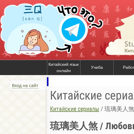
Китайский язык
Учеба
Рабо
онлайн
Вход на сайт
Китайские сери
Китайские сериалы
/
琉璃美人煞 / 
琉璃美人煞 / Любовь 